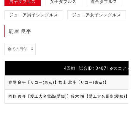
男子ダブルス
女子ダブルス
混合ダブルス
ジュニア男子シングルス
ジュニア女子シングルス
鹿屋 良平
4回戦 | 試合ID : 3407 |
スコアカ
鹿屋 良平【リコー(東京)】
郡山 北斗【リコー(東京)】
岡野 俊介【愛工大名電高(愛知)】
鈴木 颯【愛工大名電高(愛知)】