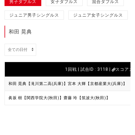
男子ダブルス
女子ダブルス
混合ダブルス
ジュニア男子シングルス
ジュニア女子シングルス
和田 晃典
1回戦 | 試合ID : 3118 |
スコアカ
和田 晃典【滝川第二高(兵庫)】
宮本 大輝【京都産業大(兵庫)】
眞坂 樹【関西学院大(秋田)】
齋藤 玲【筑波大(秋田)】