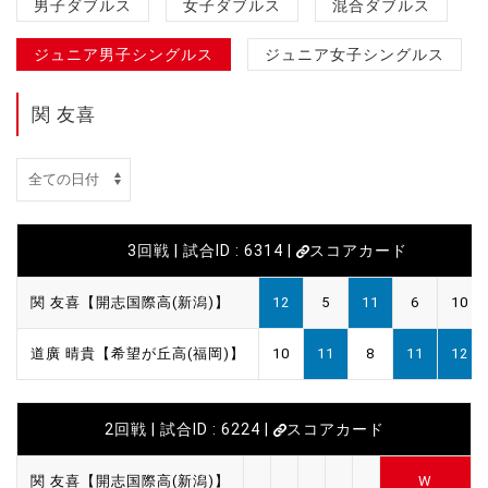
男子ダブルス
女子ダブルス
混合ダブルス
ジュニア男子シングルス
ジュニア女子シングルス
関 友喜
3回戦 | 試合ID : 6314 |
スコアカード
関 友喜【開志国際高(新潟)】
12
5
11
6
10
道廣 晴貴【希望が丘高(福岡)】
10
11
8
11
12
2回戦 | 試合ID : 6224 |
スコアカード
関 友喜【開志国際高(新潟)】
W