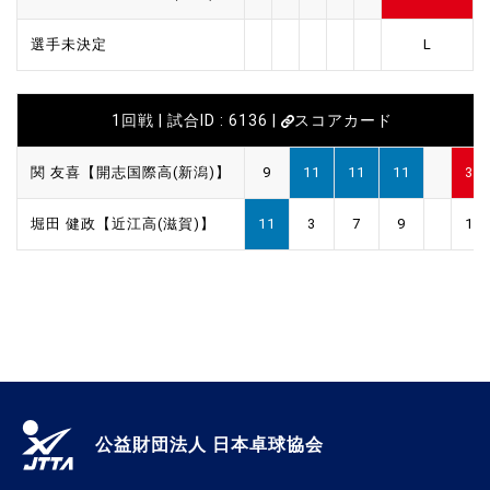
選手未決定
L
1回戦 | 試合ID : 6136 |
スコアカード
関 友喜【開志国際高(新潟)】
9
11
11
11
3
堀田 健政【近江高(滋賀)】
11
3
7
9
1
公益財団法人 日本卓球協会