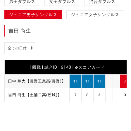
男子ダブルス
女子ダブルス
混合ダブルス
ジュニア男子シングルス
ジュニア女子シングルス
吉田 尚生
1回戦 | 試合ID : 6140 |
スコアカード
田中 翔大【長野工業高(長野)】
11
11
11
3
吉田 尚生【土浦二高(茨城)】
7
8
3
0