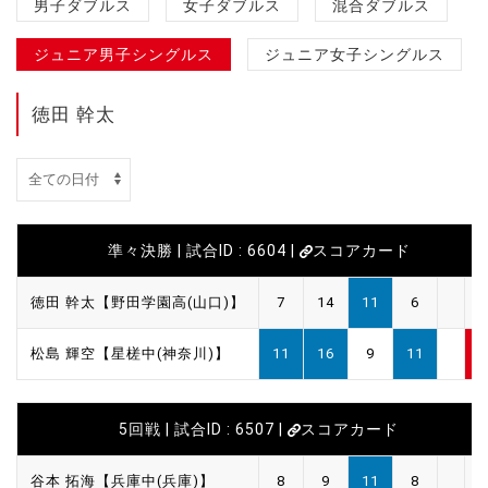
男子ダブルス
女子ダブルス
混合ダブルス
ジュニア男子シングルス
ジュニア女子シングルス
徳田 幹太
準々決勝 | 試合ID : 6604 |
スコアカード
徳田 幹太【野田学園高(山口)】
7
14
11
6
1
松島 輝空【星槎中(神奈川)】
11
16
9
11
3
5回戦 | 試合ID : 6507 |
スコアカード
谷本 拓海【兵庫中(兵庫)】
8
9
11
8
1