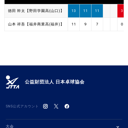
徳田 幹太【野田学園高(山口)】
13
11
11
3
山本 祥吾【福井商業高(福井)】
11
9
7
0
公益財団法人 日本卓球協会
SNS公式アカウント
大会