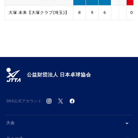
大塚 未来【大塚クラブ(埼玉)】
8
9
6
0
公益財団法人 日本卓球協会
SNS公式アカウント
大会