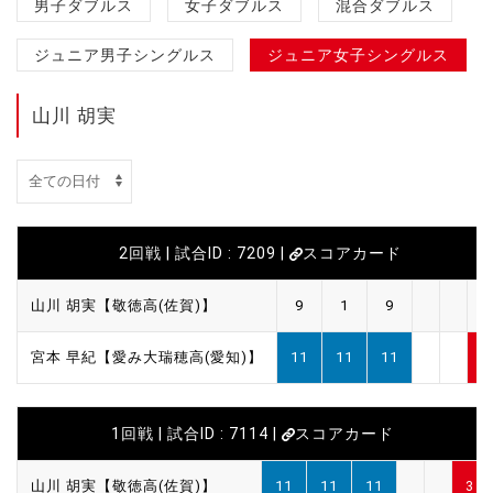
男子ダブルス
女子ダブルス
混合ダブルス
ジュニア男子シングルス
ジュニア女子シングルス
山川 胡実
2回戦 | 試合ID : 7209 |
スコアカード
山川 胡実【敬徳高(佐賀)】
9
1
9
0
宮本 早紀【愛み大瑞穂高(愛知)】
11
11
11
3
1回戦 | 試合ID : 7114 |
スコアカード
山川 胡実【敬徳高(佐賀)】
11
11
11
3