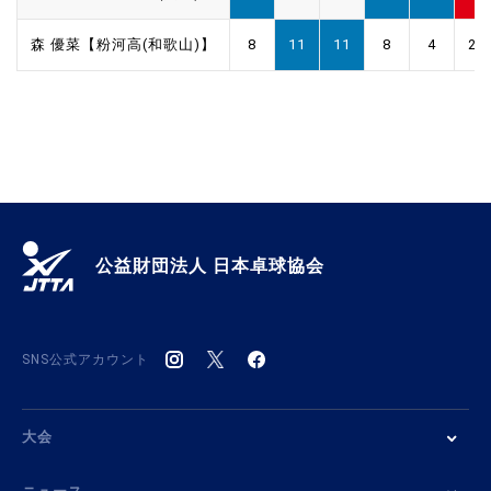
森 優菜【粉河高(和歌山)】
8
11
11
8
4
2
公益財団法人 日本卓球協会
SNS公式アカウント
大会