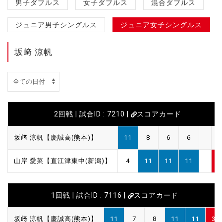
男子ダブルス
女子ダブルス
混合ダブルス
ジュニア男子シングルス
ジュニア女子シングルス
坂﨑 涼帆
2回戦 | 試合ID : 7210 |
スコアカード
坂﨑 涼帆【慶誠高(熊本)】
11
8
6
6
1
山岸 愛菜【直江津東中(新潟)】
4
11
11
11
3
1回戦 | 試合ID : 7116 |
スコアカード
坂﨑 涼帆【慶誠高(熊本)】
11
7
8
11
11
3