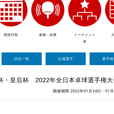
制作
審判
競技日程
速報・結果
トーナメント
表
試合一覧
出場選手
選手検
バナ
員会
杯・皇后杯 2022年全日本卓球選手権
委員
開催期間 2022年01月24日 - 01
事業