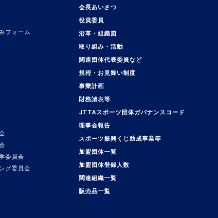
会長あいさつ
役員委員
みフォーム
沿革・組織図
取り組み・活動
関連団体代表委員など
規程・お見舞い制度
事業計画
覧
財務諸表等
JTTAスポーツ団体ガバナンスコード
理事会報告
会
スポーツ振興くじ助成事業等
会
加盟団体一覧
学委員会
加盟団体登録人数
ング委員会
関連組織一覧
販売品一覧