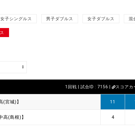
女子シングルス
男子ダブルス
女子ダブルス
混
ス
1回戦 | 試合ID : 7156 |
スコアカ
高(宮城)】
11
中高(島根)】
4