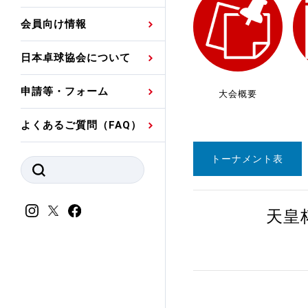
プレスリリース
公認資格者名簿
関連団体代表委員など
審判員ネームプレート
会員向け情報
強化スタッフ
申込
競技者(パスウェイ)・
公認品一覧
規程・お見舞い制度
日本卓球協会について
その他
公認メーカー一覧
ハンドブックデータ
申請等・フォーム
大会概要
委員会
事業計画・事業報告
よくあるご質問（FAQ）
財務諸表等
指導者養成委員会
トーナメント表
JTTAスポーツ団体ガ
競技者育成委員会
ンスコード
スポーツ医・科学委
天皇
理事会報告
アンチ・ドーピング
スポーツ振興くじ助成
会
等
加盟団体一覧