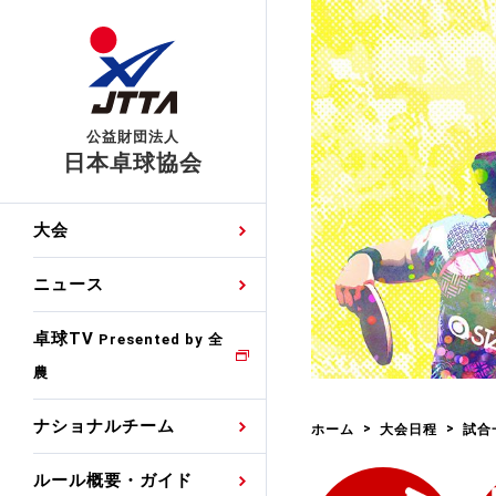
公益財団法人
日本卓球協会
日程
大会・試合
男子ナショナルチーム
卓球の基本的なルール
協会会員登録
卓球協会のミッション
国際交流届申込みフォ
大会
手・候補
公式記録
日本代表
競技規則
会長あいさつ
国際大会自主参加申請
ニュース
ゼッケンについて
女子ナショナルチーム
手・候補
特集
観戦ガイド
競技者育成事業
役員委員
競技ウエア広告申請
卓球TV
国内ランキング
Presented by 全
農
男子世界ランキング
TV・メディア情報
卓球用語集
審判
沿革・組織図
競技ウエアチーム名申
公式大会優勝記録
ナショナルチーム
ホーム
大会日程
試合
女子世界ランキング
お知らせ
スポーツ栄養カルタ
指導者
取り組み・活動
日本卓球ルールのお問
わせ
ルール概要・ガイド
各種選考基準