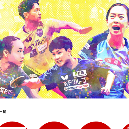
選
ーム
選
請
一覧
い合