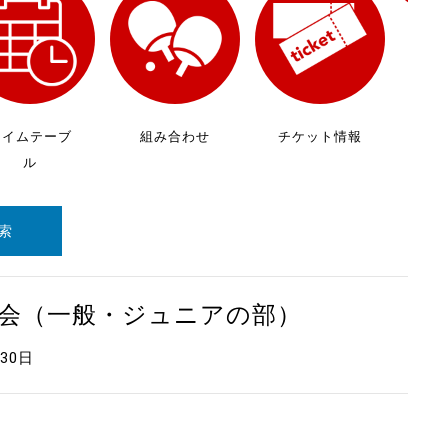
放
ケ
タイムテーブ
組み合わせ
チケット情報
ル
索
大会（一般・ジュニアの部）
月30日