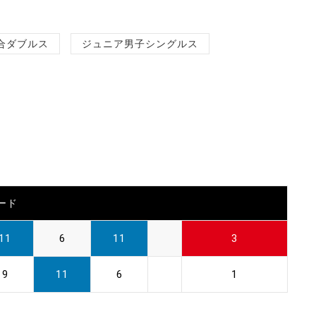
合ダブルス
ジュニア男子シングルス
ード
11
6
11
3
9
11
6
1