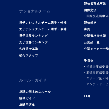
競技者育成事業
国際交流
ナショナルチーム
国際交流届申込
男子ナショナルチーム選手・候補
競技規則
女子ナショナルチーム選手・候補
審判
男子世界ランキング
公認資格者名簿
女子世界ランキング
公認品一覧
各種選考基準
公認メーカー一
強化スタッフ
委員会
指導者養成委員
競技者育成委員
スポーツ医・科
ルール・ガイド
アンチ・ドーピ
卓球の基本的なルール
FAQ
観戦ガイド
卓球用語集