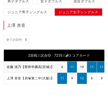
男子ダブルス
女子ダブルス
混合ダブルス
ジュニア男子シングルス
ジュニア女子シングルス
上澤 杏音
2回戦 | 試合ID : 7235 |
スコアカード
佐藤 清乃【聖和学園高(宮城)】
6
11
10
11
11
上澤 杏音【貝塚第二中(大阪)】
11
9
12
6
9