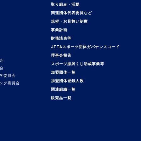
取り組み・活動
関連団体代表委員など
規程・お見舞い制度
事業計画
覧
財務諸表等
JTTAスポーツ団体ガバナンスコード
理事会報告
会
スポーツ振興くじ助成事業等
会
加盟団体一覧
学委員会
加盟団体登録人数
ング委員会
関連組織一覧
販売品一覧