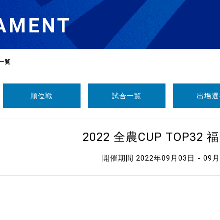
AMENT
一覧
順位戦
試合一覧
出場選
選
ーム
2022 全農CUP TOP32
選
開催期間 2022年09月03日 - 09
請
い合