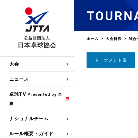
TOURN
公益財団法人
ホーム
大会日程
試合
日本卓球協会
トーナメント表
日程
大会・試合
男子ナショナルチーム
卓球の基本的なルール
協会会員登録
卓球協会のミッション
国際交流届申込みフォ
大会
手・候補
公式記録
日本代表
競技規則
会長あいさつ
国際大会自主参加申請
ニュース
ゼッケンについて
女子ナショナルチーム
手・候補
特集
観戦ガイド
競技者育成事業
役員委員
競技ウエア広告申請
卓球TV
国内ランキング
Presented by 全
農
男子世界ランキング
TV・メディア情報
卓球用語集
審判
沿革・組織図
競技ウエアチーム名申
公式大会優勝記録
ナショナルチーム
女子世界ランキング
お知らせ
スポーツ栄養カルタ
指導者
取り組み・活動
日本卓球ルールのお問
わせ
ルール概要・ガイド
各種選考基準