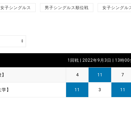
制作
女子シングルス
男子シングルス順位戦
女子シングル
審判
1回戦 | 2022年9月3日 | 13時0
バナ
校】
4
11
7
員会
大学】
11
3
11
委員
事業