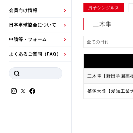
プレスリリース
公認資格者名簿
関連団体代表委員など
審判員ネームプレート
男子シングルス
会員向け情報
強化スタッフ
申込
競技者(パスウェイ)・
公認品一覧
規程・お見舞い制度
三木隼
日本卓球協会について
その他
公認メーカー一覧
ハンドブックデータ
申請等・フォーム
委員会
事業計画・事業報告
よくあるご質問（FAQ）
財務諸表等
指導者養成委員会
JTTAスポーツ団体ガ
競技者育成委員会
三木隼【野田学園高
ンスコード
スポーツ医・科学委
篠塚大登【愛知工業
理事会報告
アンチ・ドーピング
スポーツ振興くじ助成
会
等
加盟団体一覧