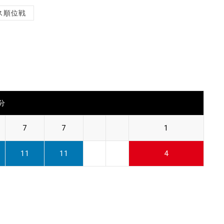
ス順位戦
0分
7
7
1
11
11
4