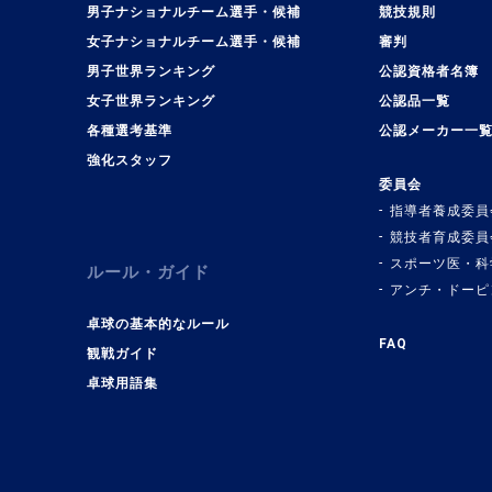
男子ナショナルチーム選手・候補
競技規則
女子ナショナルチーム選手・候補
審判
男子世界ランキング
公認資格者名簿
女子世界ランキング
公認品一覧
各種選考基準
公認メーカー一
強化スタッフ
委員会
指導者養成委員
競技者育成委員
スポーツ医・科
ルール・ガイド
アンチ・ドーピ
卓球の基本的なルール
FAQ
観戦ガイド
卓球用語集