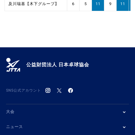
及川瑞基【木下グループ】
6
5
11
9
11
1
公益財団法人 日本卓球協会
SNS公式アカウント
大会
ニュース