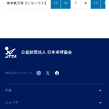
橋本帆乃香【ミキハウス】
11
12
7
8
11
14
公益財団法人 日本卓球協会
SNS公式アカウント
大会
ニュース