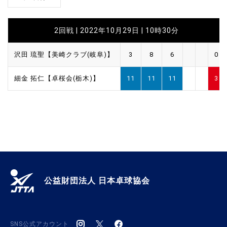
2回戦 | 2022年10月29日 | 10時30分
沢田 琉聖【美崎クラブ(岐阜)】
3
8
6
0
細金 拓仁【卓桜会(栃木)】
11
11
11
3
公益財団法人 日本卓球協会
SNS公式アカウント