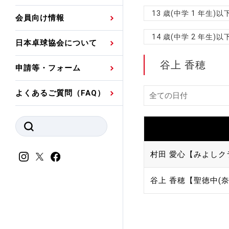
プレスリリース
公認資格者名簿
関連団体代表委員など
審判員ネームプレート
13 歳(中学 1 年生
会員向け情報
強化スタッフ
申込
競技者(パスウェイ)・
公認品一覧
規程・お見舞い制度
14 歳(中学 2 年生
日本卓球協会について
その他
公認メーカー一覧
ハンドブックデータ
谷上 香穂
申請等・フォーム
委員会
事業計画・事業報告
よくあるご質問（FAQ）
財務諸表等
指導者養成委員会
JTTAスポーツ団体ガ
競技者育成委員会
ンスコード
スポーツ医・科学委
村田 愛心【みよしク
理事会報告
アンチ・ドーピング
谷上 香穂【聖徳中(奈
スポーツ振興くじ助成
会
等
加盟団体一覧