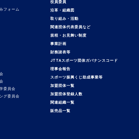
役員委員
みフォーム
沿革・組織図
取り組み・活動
関連団体代表委員など
規程・お見舞い制度
事業計画
覧
財務諸表等
JTTAスポーツ団体ガバナンスコード
理事会報告
会
スポーツ振興くじ助成事業等
会
加盟団体一覧
学委員会
加盟団体登録人数
ング委員会
関連組織一覧
販売品一覧