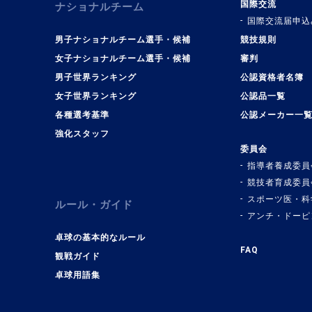
国際交流
ナショナルチーム
国際交流届申込
男子ナショナルチーム選手・候補
競技規則
女子ナショナルチーム選手・候補
審判
男子世界ランキング
公認資格者名簿
女子世界ランキング
公認品一覧
各種選考基準
公認メーカー一
強化スタッフ
委員会
指導者養成委員
競技者育成委員
スポーツ医・科
ルール・ガイド
アンチ・ドーピ
卓球の基本的なルール
FAQ
観戦ガイド
卓球用語集