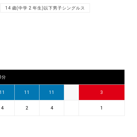
14 歳(中学 2 年生)以下男子シングルス
00分
11
11
11
3
4
2
4
1