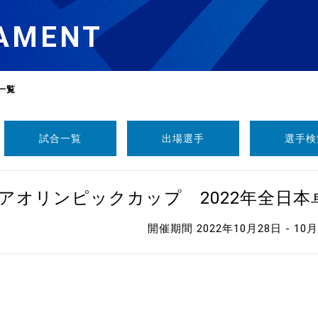
AMENT
一覧
試合一覧
出場選手
選手検
選
ーム
ニアオリンピックカップ 2022年全日
選
開催期間 2022年10月28日 - 10
請
い合