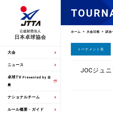
TOURN
公益財団法人
ホーム
大会日程
試合
日本卓球協会
トーナメント表
日程
大会・試合
男子ナショナルチーム
卓球の基本的なルール
協会会員登録
卓球協会のミッション
国際交流届申込みフォ
大会
手・候補
公式記録
日本代表
競技規則
会長あいさつ
国際大会自主参加申請
ニュース
ゼッケンについて
JOCジュ
女子ナショナルチーム
手・候補
特集
観戦ガイド
競技者育成事業
役員委員
競技ウエア広告申請
卓球TV
国内ランキング
Presented by 全
農
男子世界ランキング
TV・メディア情報
卓球用語集
審判
沿革・組織図
競技ウエアチーム名申
公式大会優勝記録
ナショナルチーム
女子世界ランキング
お知らせ
スポーツ栄養カルタ
指導者
取り組み・活動
日本卓球ルールのお問
わせ
ルール概要・ガイド
各種選考基準