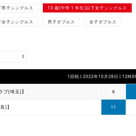
制作
)以下男子シングルス
13 歳(中学 1 年生)以下女子シングルス
審判
)以下女子シングルス
男子ダブルス
女子ダブルス
バナ
1回戦 | 2022年10月28日 | 12時
員会
ラブ(埼玉)】
6
委員
良)】
11
事業