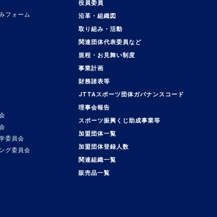
役員委員
みフォーム
沿革・組織図
取り組み・活動
関連団体代表委員など
規程・お見舞い制度
事業計画
覧
財務諸表等
JTTAスポーツ団体ガバナンスコード
理事会報告
会
スポーツ振興くじ助成事業等
会
加盟団体一覧
学委員会
加盟団体登録人数
ング委員会
関連組織一覧
販売品一覧