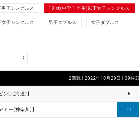
制作
)以下男子シングルス
13 歳(中学 1 年生)以下女子シングルス
審判
)以下女子シングルス
男子ダブルス
女子ダブルス
バナ
2回戦 | 2022年10月29日 | 09時
員会
ピン(北海道)】
6
委員
デミー(神奈川)】
11
事業