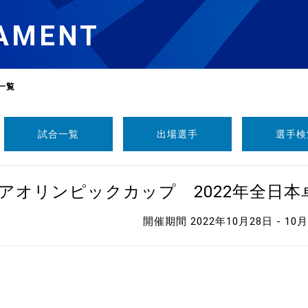
AMENT
一覧
試合一覧
出場選手
選手検
選
ーム
ニアオリンピックカップ 2022年全日
選
開催期間 2022年10月28日 - 10
請
い合