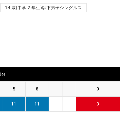
14 歳(中学 2 年生)以下男子シングルス
30分
5
8
0
11
11
3