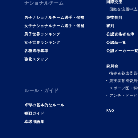
国際交流
ナショナルチーム
国際交流届申込
男子ナショナルチーム選手・候補
競技規則
女子ナショナルチーム選手・候補
審判
男子世界ランキング
公認資格者名簿
女子世界ランキング
公認品一覧
各種選考基準
公認メーカー一
強化スタッフ
委員会
指導者養成委員
競技者育成委員
スポーツ医・科
ルール・ガイド
アンチ・ドーピ
卓球の基本的なルール
FAQ
観戦ガイド
卓球用語集