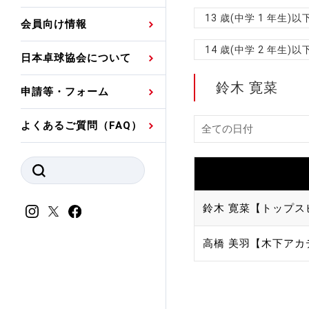
プレスリリース
公認資格者名簿
関連団体代表委員など
審判員ネームプレート
13 歳(中学 1 年生
会員向け情報
強化スタッフ
申込
競技者(パスウェイ)・
公認品一覧
規程・お見舞い制度
14 歳(中学 2 年生
日本卓球協会について
その他
公認メーカー一覧
ハンドブックデータ
鈴木 寛菜
申請等・フォーム
委員会
事業計画・事業報告
よくあるご質問（FAQ）
財務諸表等
指導者養成委員会
JTTAスポーツ団体ガ
競技者育成委員会
ンスコード
スポーツ医・科学委
鈴木 寛菜【トップス
理事会報告
アンチ・ドーピング
高橋 美羽【木下アカ
スポーツ振興くじ助成
会
等
加盟団体一覧