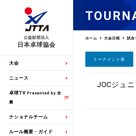
TOURN
公益財団法人
ホーム
大会日程
試合
日本卓球協会
トーナメント表
日程
大会・試合
男子ナショナルチーム
卓球の基本的なルール
協会会員登録
卓球協会のミッション
国際交流届申込みフォ
大会
手・候補
公式記録
日本代表
競技規則
会長あいさつ
国際大会自主参加申請
ニュース
ゼッケンについて
JOCジュ
女子ナショナルチーム
手・候補
特集
観戦ガイド
競技者育成事業
役員委員
競技ウエア広告申請
卓球TV
国内ランキング
Presented by 全
農
男子世界ランキング
TV・メディア情報
卓球用語集
審判
沿革・組織図
競技ウエアチーム名申
公式大会優勝記録
ナショナルチーム
女子世界ランキング
お知らせ
スポーツ栄養カルタ
指導者
取り組み・活動
日本卓球ルールのお問
わせ
ルール概要・ガイド
各種選考基準