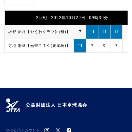
2回戦 | 2022年10月29日 | 09時30分
坂野 夢叶【やくわクラブ(山形)】
7
11
11
11
寺地 陽菜【光香ＴＴＣ(鹿児島)】
11
7
9
7
公益財団法人 日本卓球協会
SNS公式アカウント