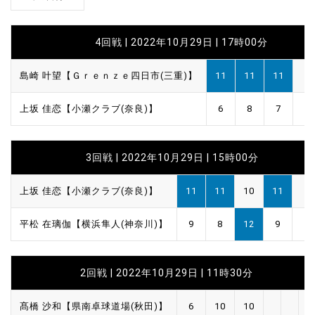
4回戦 | 2022年10月29日 | 17時00分
島崎 叶望【Ｇｒｅｎｚｅ四日市(三重)】
11
11
11
上坂 佳恋【小瀬クラブ(奈良)】
6
8
7
3回戦 | 2022年10月29日 | 15時00分
上坂 佳恋【小瀬クラブ(奈良)】
11
11
10
11
平松 在璃伽【横浜隼人(神奈川)】
9
8
12
9
2回戦 | 2022年10月29日 | 11時30分
髙橋 沙和【県南卓球道場(秋田)】
6
10
10
0