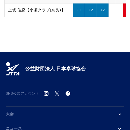
上坂 佳恋【小瀬クラブ(奈良)】
11
12
12
3
公益財団法人 日本卓球協会
SNS公式アカウント
大会
ニュース