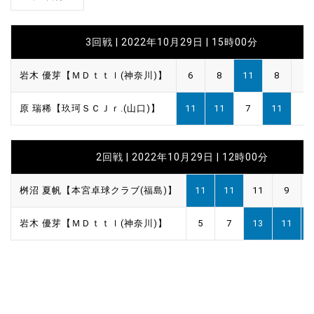
3回戦 | 2022年10月29日 | 15時00分
岩木 優芽【ＭＤｔｔｌ(神奈川)】
6
8
11
8
原 瑞稀【玖珂ＳＣＪｒ.(山口)】
11
11
7
11
2回戦 | 2022年10月29日 | 12時00分
桝沼 夏帆【本宮卓球クラブ(福島)】
11
11
11
9
岩木 優芽【ＭＤｔｔｌ(神奈川)】
5
7
13
11