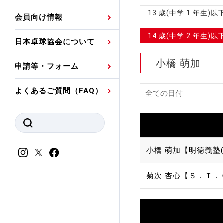
プレスリリース
公認資格者名簿
関連団体代表委員など
審判員ネームプレート
13 歳(中学 1 年生
会員向け情報
強化スタッフ
申込
競技者(パスウェイ)・
公認品一覧
規程・お見舞い制度
14 歳(中学 2 年生
日本卓球協会について
その他
公認メーカー一覧
ハンドブックデータ
小橋 萌加
申請等・フォーム
委員会
事業計画・事業報告
よくあるご質問（FAQ）
財務諸表等
指導者養成委員会
JTTAスポーツ団体ガ
競技者育成委員会
ンスコード
スポーツ医・科学委
小橋 萌加【明徳義塾(
理事会報告
アンチ・ドーピング
菊次 杏心【Ｓ．Ｔ．
スポーツ振興くじ助成
会
等
加盟団体一覧