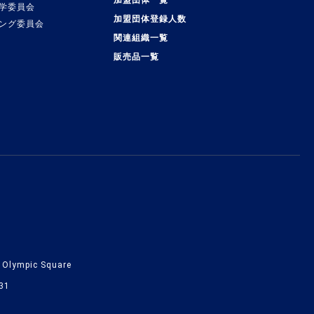
加盟団体一覧
学委員会
加盟団体登録人数
ング委員会
関連組織一覧
販売品一覧
lympic Square
31