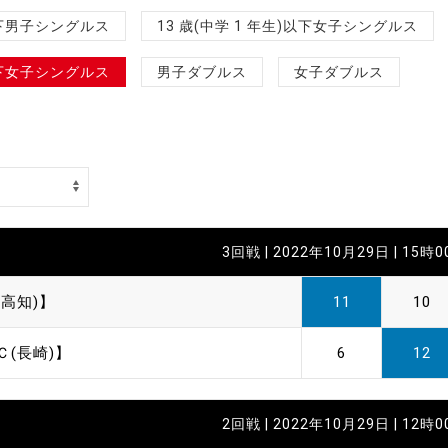
制作
)以下男子シングルス
13 歳(中学 1 年生)以下女子シングルス
審判
)以下女子シングルス
男子ダブルス
女子ダブルス
バナ
3回戦 | 2022年10月29日 | 15時
員会
高知)】
11
10
委員
Ｃ(長崎)】
6
12
事業
2回戦 | 2022年10月29日 | 12時