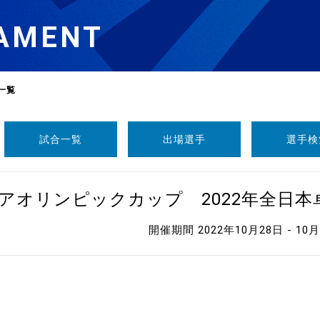
AMENT
一覧
試合一覧
出場選手
選手検
選
ーム
ニアオリンピックカップ 2022年全日
選
開催期間 2022年10月28日 - 10
請
い合