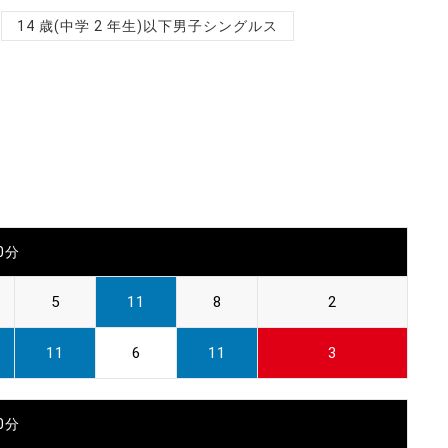
14 歳(中学 2 年生)以下男子シングルス
00分
5
11
8
2
11
6
11
3
00分