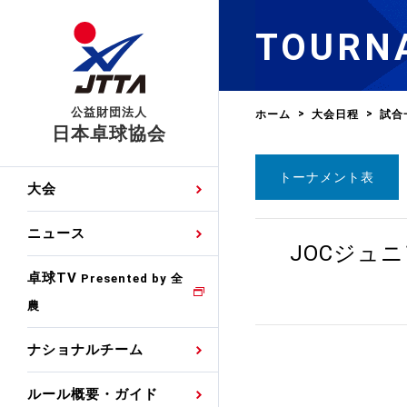
TOURN
公益財団法人
ホーム
大会日程
試合
日本卓球協会
トーナメント表
日程
大会・試合
男子ナショナルチーム
卓球の基本的なルール
協会会員登録
卓球協会のミッション
国際交流届申込みフォ
大会
手・候補
公式記録
日本代表
競技規則
会長あいさつ
国際大会自主参加申請
ニュース
ゼッケンについて
JOCジュ
女子ナショナルチーム
手・候補
特集
観戦ガイド
競技者育成事業
役員委員
競技ウエア広告申請
卓球TV
国内ランキング
Presented by 全
農
男子世界ランキング
TV・メディア情報
卓球用語集
審判
沿革・組織図
競技ウエアチーム名申
公式大会優勝記録
ナショナルチーム
女子世界ランキング
お知らせ
スポーツ栄養カルタ
指導者
取り組み・活動
日本卓球ルールのお問
わせ
ルール概要・ガイド
各種選考基準