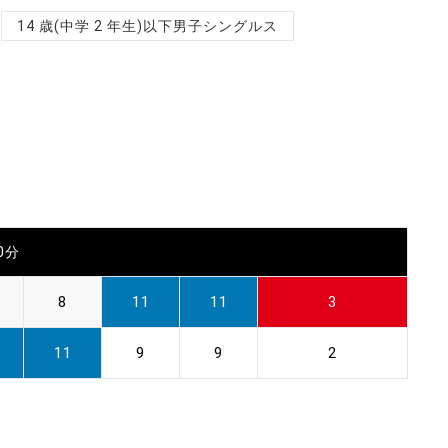
14 歳(中学 2 年生)以下男子シングルス
00分
8
11
11
3
11
9
9
2