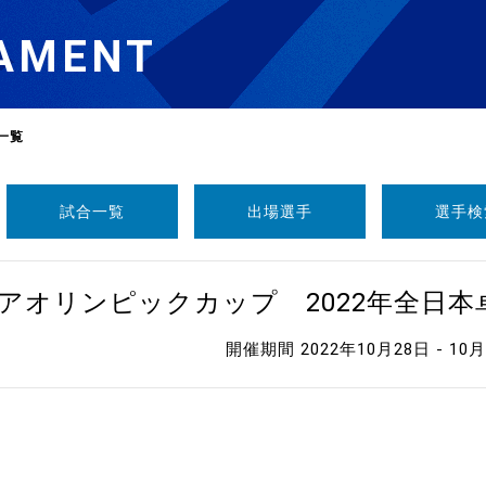
AMENT
一覧
試合一覧
出場選手
選手検
選
ーム
ニアオリンピックカップ 2022年全日
選
開催期間 2022年10月28日 - 10
請
い合