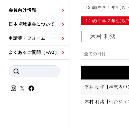
プレスリリース
公認資格者名簿
関連団体代表委員など
審判員ネームプレート
13 歳(中学 1 年生
会員向け情報
強化スタッフ
申込
競技者(パスウェイ)・
公認品一覧
規程・お見舞い制度
14 歳(中学 2 年生
日本卓球協会について
その他
公認メーカー一覧
ハンドブックデータ
木村 利渚
申請等・フォーム
委員会
事業計画・事業報告
よくあるご質問（FAQ）
財務諸表等
指導者養成委員会
JTTAスポーツ団体ガ
競技者育成委員会
ンスコード
スポーツ医・科学委
平井 ゆず【神恵内中
理事会報告
アンチ・ドーピング
木村 利渚【仙台ジュ
スポーツ振興くじ助成
会
等
加盟団体一覧