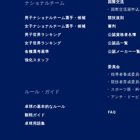
国際交流
ナショナルチーム
国際交流届申込
男子ナショナルチーム選手・候補
競技規則
女子ナショナルチーム選手・候補
審判
男子世界ランキング
公認資格者名簿
女子世界ランキング
公認品一覧
各種選考基準
公認メーカー一
強化スタッフ
委員会
指導者養成委員
競技者育成委員
スポーツ医・科
ルール・ガイド
アンチ・ドーピ
卓球の基本的なルール
FAQ
観戦ガイド
卓球用語集