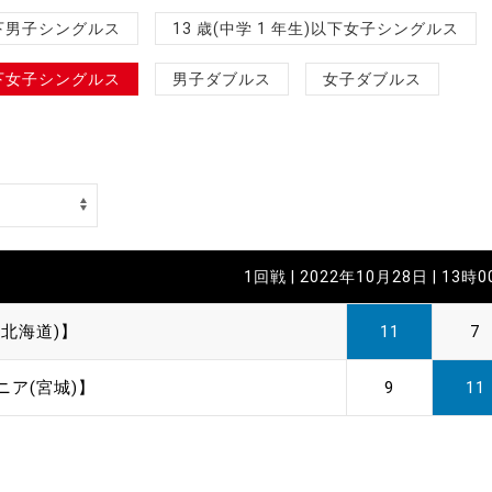
制作
)以下男子シングルス
13 歳(中学 1 年生)以下女子シングルス
審判
)以下女子シングルス
男子ダブルス
女子ダブルス
バナ
1回戦 | 2022年10月28日 | 13時
員会
(北海道)】
11
7
委員
ニア(宮城)】
9
11
事業