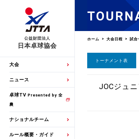
TOURN
公益財団法人
ホーム
大会日程
試合
日本卓球協会
トーナメント表
日程
大会・試合
男子ナショナルチーム
卓球の基本的なルール
協会会員登録
卓球協会のミッション
国際交流届申込みフォ
大会
手・候補
公式記録
日本代表
競技規則
会長あいさつ
国際大会自主参加申請
ニュース
ゼッケンについて
JOCジュ
女子ナショナルチーム
手・候補
特集
観戦ガイド
競技者育成事業
役員委員
競技ウエア広告申請
卓球TV
国内ランキング
Presented by 全
農
男子世界ランキング
TV・メディア情報
卓球用語集
審判
沿革・組織図
競技ウエアチーム名申
公式大会優勝記録
ナショナルチーム
女子世界ランキング
お知らせ
スポーツ栄養カルタ
指導者
取り組み・活動
日本卓球ルールのお問
わせ
ルール概要・ガイド
各種選考基準