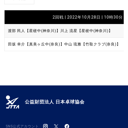
2回戦 | 2022年10月28日 | 10時30分
渡部 民人【星槎中(神奈川)】
川上 流星【星槎中(神奈川)】
田坂 幸介【真美ヶ丘中(奈良)】
中山 琉雅【竹取クラブ(奈良)】
公益財団法人 日本卓球協会
SNS公式アカウント