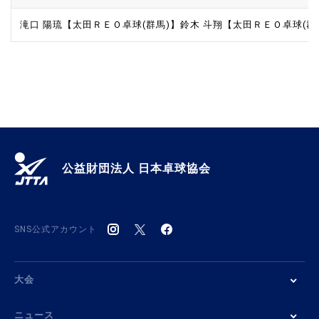
滝口 陽琉【太田ＲＥＯ卓球(群馬)】
鈴木 斗翔【太田ＲＥＯ卓球(群
公益財団法人 日本卓球協会
SNS公式アカウント
大会
ニュース