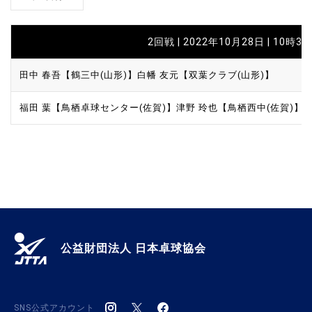
2回戦 | 2022年10月28日 | 10時3
田中 春吾【鶴三中(山形)】
白幡 友元【双葉クラブ(山形)】
福田 葉【鳥栖卓球センター(佐賀)】
津野 玲也【鳥栖西中(佐賀)】
公益財団法人 日本卓球協会
SNS公式アカウント