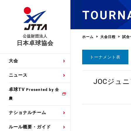
TOURN
公益財団法人
ホーム
大会日程
試合
日本卓球協会
トーナメント表
日程
大会・試合
男子ナショナルチーム
卓球の基本的なルール
協会会員登録
卓球協会のミッション
国際交流届申込みフォ
大会
手・候補
公式記録
日本代表
競技規則
会長あいさつ
国際大会自主参加申請
ニュース
ゼッケンについて
JOCジュ
女子ナショナルチーム
手・候補
特集
観戦ガイド
競技者育成事業
役員委員
競技ウエア広告申請
卓球TV
国内ランキング
Presented by 全
農
男子世界ランキング
TV・メディア情報
卓球用語集
審判
沿革・組織図
競技ウエアチーム名申
公式大会優勝記録
ナショナルチーム
女子世界ランキング
お知らせ
スポーツ栄養カルタ
指導者
取り組み・活動
日本卓球ルールのお問
わせ
ルール概要・ガイド
各種選考基準