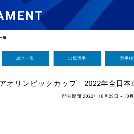
AMENT
一覧
試合一覧
出場選手
選手検
選
ーム
ニアオリンピックカップ 2022年全日
選
開催期間 2022年10月28日 - 10
請
い合