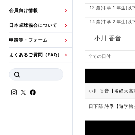
プレスリリース
公認資格者名簿
関連団体代表委員など
審判員ネームプレート
13 歳(中学 1 年生
会員向け情報
強化スタッフ
申込
競技者(パスウェイ)・
公認品一覧
規程・お見舞い制度
14 歳(中学 2 年生
日本卓球協会について
その他
公認メーカー一覧
ハンドブックデータ
小川 香音
申請等・フォーム
委員会
事業計画・事業報告
よくあるご質問（FAQ）
財務諸表等
指導者養成委員会
JTTAスポーツ団体ガ
競技者育成委員会
ンスコード
スポーツ医・科学委
小川 香音【名経大高
理事会報告
アンチ・ドーピング
日下部 詩季【遊学館
スポーツ振興くじ助成
会
等
加盟団体一覧