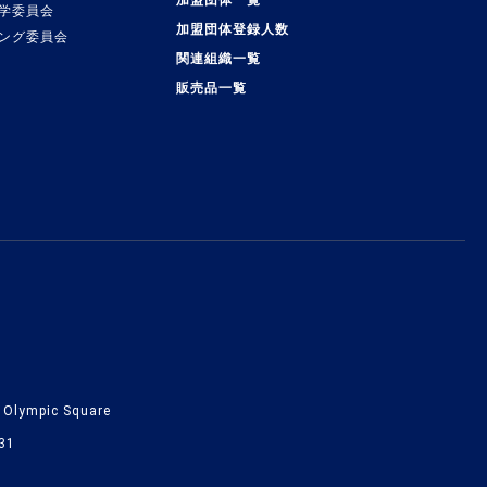
加盟団体一覧
学委員会
加盟団体登録人数
ング委員会
関連組織一覧
販売品一覧
lympic Square
31