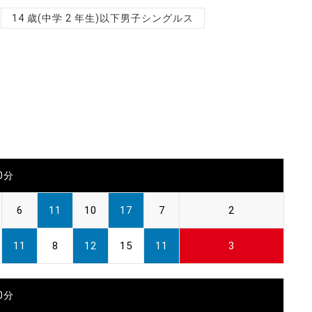
14 歳(中学 2 年生)以下男子シングルス
00分
6
11
10
17
7
2
11
8
12
15
11
3
00分