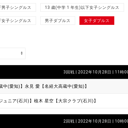
制作
)以下男子シングルス
13 歳(中学 1 年生)以下女子シングルス
審判
)以下女子シングルス
男子ダブルス
女子ダブルス
バナ
3回戦 | 2022年10月28日 | 11時
員会
蔵中(愛知)】
永見 愛【名経大高蔵中(愛知)】
委員
ジュニア(石川)】
植木 星空【大宗クラブ(石川)】
事業
2回戦 | 2022年10月28日 | 10時