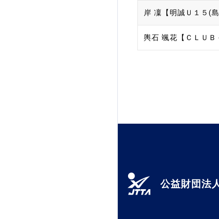
岸 凜【明誠Ｕ１５(島
加盟団体登録人数
輿石 颯花【ＣＬＵＢ
関連組織一覧
販売品一覧
公益財団法人