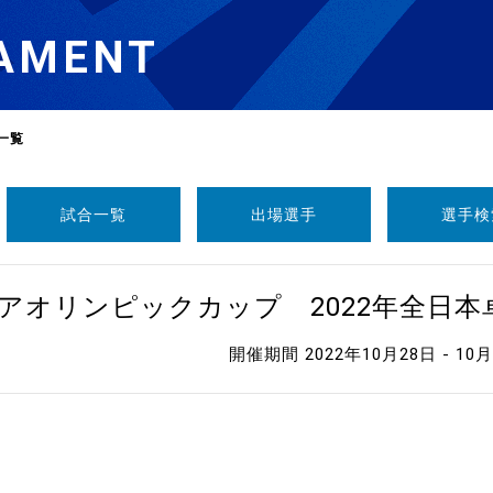
AMENT
一覧
試合一覧
出場選手
選手検
選
ーム
ニアオリンピックカップ 2022年全日
選
開催期間 2022年10月28日 - 10
請
い合