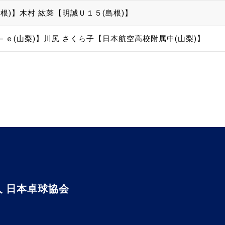
根)】
木村 紘菜【明誠Ｕ１５(島根)】
－ｅ(山梨)】
川尻 さくら子【日本航空高校附属中(山梨)】
 日本卓球協会