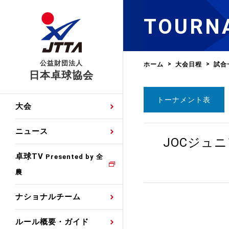
TOURN
公益財団法人
ホーム
大会日程
試合
日本卓球協会
トーナメント表
日程
大会・試合
男子ナショナルチーム
卓球の基本的なルール
協会会員登録
卓球協会のミッション
国際交流届申込みフォ
大会
手・候補
公式記録
日本代表
競技規則
会長あいさつ
国際大会自主参加申請
ニュース
ゼッケンについて
JOCジュ
女子ナショナルチーム
手・候補
特集
観戦ガイド
競技者育成事業
役員委員
競技ウエア広告申請
卓球TV
国内ランキング
Presented by 全
農
男子世界ランキング
TV・メディア情報
卓球用語集
審判
沿革・組織図
競技ウエアチーム名申
公式大会優勝記録
ナショナルチーム
女子世界ランキング
お知らせ
スポーツ栄養カルタ
指導者
取り組み・活動
日本卓球ルールのお問
わせ
ルール概要・ガイド
各種選考基準