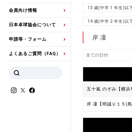
プレスリリース
公認資格者名簿
関連団体代表委員など
審判員ネームプレート
13 歳(中学 1 年生
会員向け情報
強化スタッフ
申込
競技者(パスウェイ)・
公認品一覧
規程・お見舞い制度
14 歳(中学 2 年生
日本卓球協会について
その他
公認メーカー一覧
ハンドブックデータ
岸 凜
申請等・フォーム
委員会
事業計画・事業報告
よくあるご質問（FAQ）
財務諸表等
指導者養成委員会
JTTAスポーツ団体ガ
競技者育成委員会
ンスコード
スポーツ医・科学委
五十嵐 のぞみ【横浜
理事会報告
アンチ・ドーピング
岸 凜【明誠Ｕ１５(島
スポーツ振興くじ助成
会
等
加盟団体一覧