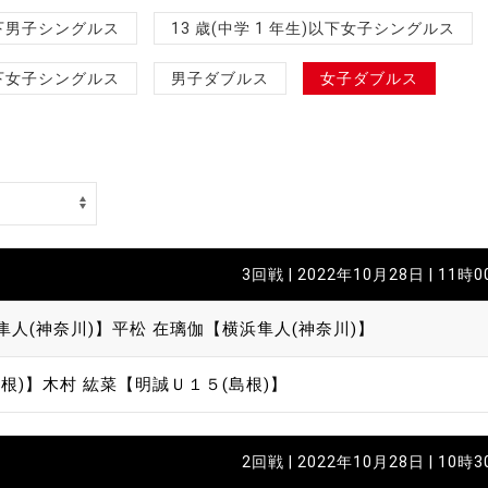
制作
)以下男子シングルス
13 歳(中学 1 年生)以下女子シングルス
審判
)以下女子シングルス
男子ダブルス
女子ダブルス
バナ
3回戦 | 2022年10月28日 | 11時
員会
隼人(神奈川)】
平松 在璃伽【横浜隼人(神奈川)】
委員
根)】
木村 紘菜【明誠Ｕ１５(島根)】
事業
2回戦 | 2022年10月28日 | 10時