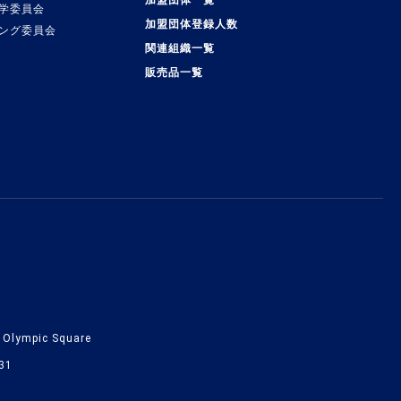
加盟団体一覧
学委員会
加盟団体登録人数
ング委員会
関連組織一覧
販売品一覧
lympic Square
31