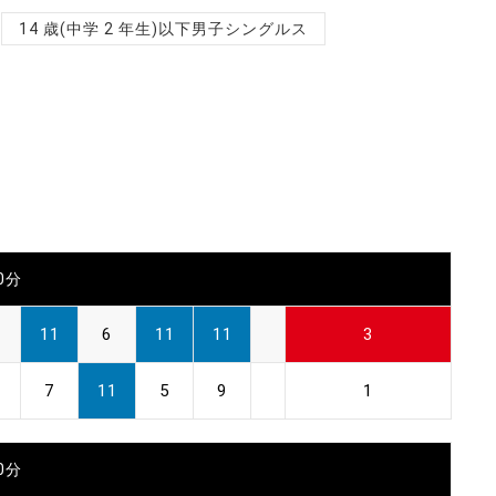
14 歳(中学 2 年生)以下男子シングルス
00分
11
6
11
11
3
7
11
5
9
1
30分