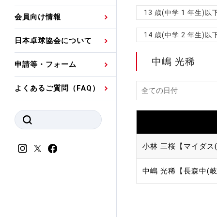
プレスリリース
公認資格者名簿
関連団体代表委員など
審判員ネームプレート
13 歳(中学 1 年生
会員向け情報
強化スタッフ
申込
競技者(パスウェイ)・
公認品一覧
規程・お見舞い制度
14 歳(中学 2 年生
日本卓球協会について
その他
公認メーカー一覧
ハンドブックデータ
中嶋 光稀
申請等・フォーム
委員会
事業計画・事業報告
よくあるご質問（FAQ）
財務諸表等
指導者養成委員会
JTTAスポーツ団体ガ
競技者育成委員会
ンスコード
スポーツ医・科学委
小林 三桜【マイダス(
理事会報告
アンチ・ドーピング
中嶋 光稀【長森中(岐
スポーツ振興くじ助成
会
等
加盟団体一覧