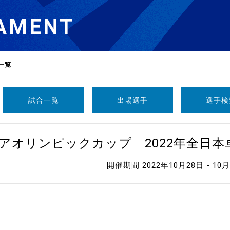
AMENT
一覧
試合一覧
出場選手
選手検
選
ーム
ニアオリンピックカップ 2022年全日
選
開催期間 2022年10月28日 - 10
請
い合