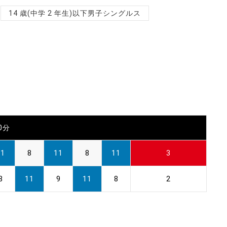
14 歳(中学 2 年生)以下男子シングルス
00分
11
8
11
8
11
3
8
11
9
11
8
2