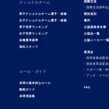
国際交流
ナショナルチーム
国際交流届申込
男子ナショナルチーム選手・候補
競技規則
女子ナショナルチーム選手・候補
審判
男子世界ランキング
公認資格者名簿
女子世界ランキング
公認品一覧
各種選考基準
公認メーカー一
強化スタッフ
委員会
指導者養成委員
競技者育成委員
スポーツ医・科
ルール・ガイド
アンチ・ドーピ
卓球の基本的なルール
FAQ
観戦ガイド
卓球用語集