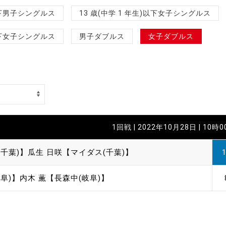
制作
)以下男子シングルス
13 歳(中学 1 年生)以下女子シングルス
審判
)以下女子シングルス
男子ダブルス
女子ダブルス
バナ
1回戦 | 2022年10月28日 | 10時
員会
千葉)】
瓜生 日咲【マイダス(千葉)】
委員
阜)】
内木 薫【長森中(岐阜)】
事業