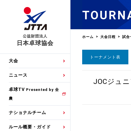
TOURN
公益財団法人
ホーム
大会日程
試合
日本卓球協会
トーナメント表
日程
大会・試合
男子ナショナルチーム
卓球の基本的なルール
協会会員登録
卓球協会のミッション
国際交流届申込みフォ
大会
手・候補
公式記録
日本代表
競技規則
会長あいさつ
国際大会自主参加申請
ニュース
ゼッケンについて
JOCジュ
女子ナショナルチーム
手・候補
特集
観戦ガイド
競技者育成事業
役員委員
競技ウエア広告申請
卓球TV
国内ランキング
Presented by 全
農
男子世界ランキング
TV・メディア情報
卓球用語集
審判
沿革・組織図
競技ウエアチーム名申
公式大会優勝記録
ナショナルチーム
女子世界ランキング
お知らせ
スポーツ栄養カルタ
指導者
取り組み・活動
日本卓球ルールのお問
わせ
ルール概要・ガイド
各種選考基準