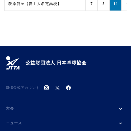
萩原啓至【愛工大名電高校】
7
3
11
9
公益財団法人 日本卓球協会
SNS公式アカウント
大会
ニュース