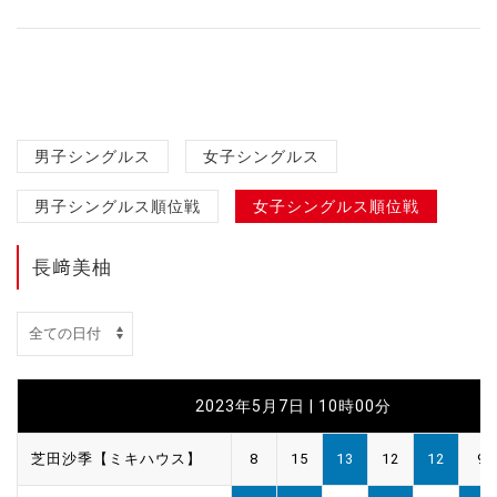
男子シングルス
女子シングルス
男子シングルス順位戦
女子シングルス順位戦
長﨑美柚
2023年5月7日 | 10時00分
芝田沙季【ミキハウス】
8
15
13
12
12
9