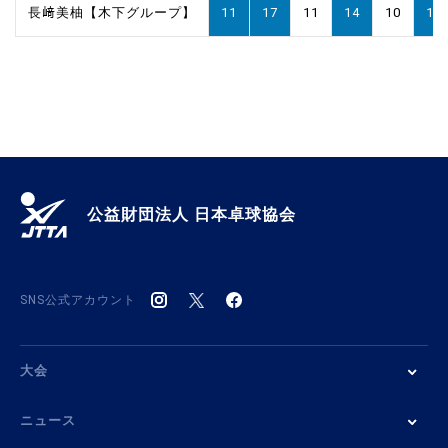
長﨑美柚【木下グループ】
11
17
11
14
10
11
公益財団法人 日本卓球協会
SNS公式アカウント
大会
ニュース