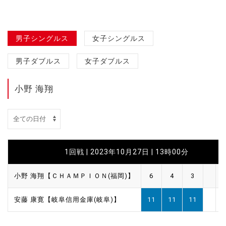
男子シングルス
女子シングルス
男子ダブルス
女子ダブルス
小野 海翔
1回戦 | 2023年10月27日 | 13時00分
小野 海翔【ＣＨＡＭＰＩＯＮ(福岡)】
6
4
3
安藤 康寛【岐阜信用金庫(岐阜)】
11
11
11