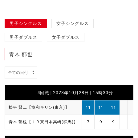
男子シングルス
女子シングルス
男子ダブルス
女子ダブルス
青木 郁也
4回戦 | 2023年10月28日 | 15時30分
松平 賢二【協和キリン(東京)】
11
11
11
青木 郁也【ＪＲ東日本高崎(群馬)】
7
9
9