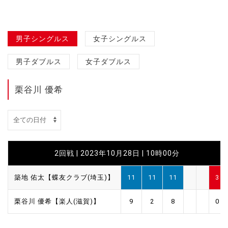
男子シングルス
女子シングルス
男子ダブルス
女子ダブルス
栗谷川 優希
2回戦 | 2023年10月28日 | 10時00分
築地 佑太【蝶友クラブ(埼玉)】
11
11
11
3
栗谷川 優希【楽人(滋賀)】
9
2
8
0