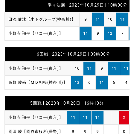
準々決勝 | 2023年10月29日 | 10時00分
田添 健汰【木下グループ(神奈川)】
9
11
10
11
小野寺 翔平【リコー(東京)】
11
9
12
7
6回戦 | 2023年10月29日 | 09時00分
小野寺 翔平【リコー(東京)】
10
11
9
11
11
飯野 峻輔【ＭＤ相模(神奈川)】
12
6
11
5
4
5回戦 | 2023年10月28日 | 16時10分
小野寺 翔平【リコー(東京)】
11
11
11
3
岡田 崚【岡谷市役所(長野)】
9
9
9
0