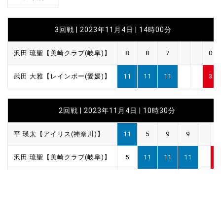
3回戦 | 2023年11月4日 | 14時00分
沢田 琉聖【美崎クラブ(岐阜)】
8
8
7
0
武田 大雅【レインボー(愛媛)】
11
11
11
3
2回戦 | 2023年11月4日 | 10時30分
平 瑛太【アイリス(神奈川)】
11
5
9
9
1
沢田 琉聖【美崎クラブ(岐阜)】
5
11
11
11
3