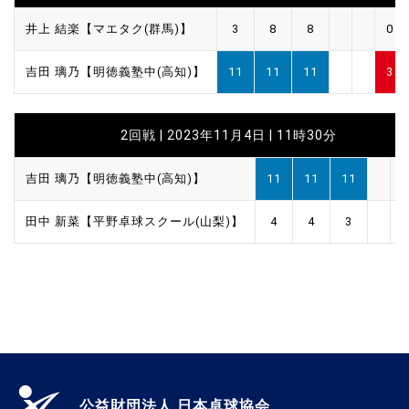
井上 結楽【マエタク(群馬)】
3
8
8
0
吉田 璃乃【明徳義塾中(高知)】
11
11
11
3
2回戦 | 2023年11月4日 | 11時30分
吉田 璃乃【明徳義塾中(高知)】
11
11
11
田中 新菜【平野卓球スクール(山梨)】
4
4
3
公益財団法人 日本卓球協会