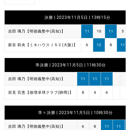
決勝 | 2023年11月5日 | 13時15分
吉田 璃乃【明徳義塾中(高知)】
11
10
11
5
新谷 莉央【ミキハウスＪＳＣ(大阪)】
6
12
8
11
準決勝 | 2023年11月5日 | 11時30分
吉田 璃乃【明徳義塾中(高知)】
11
11
11
岩見 百恵【徳増卓球クラブ(静岡)】
8
4
6
準々決勝 | 2023年11月5日 | 10時30分
吉田 璃乃【明徳義塾中(高知)】
6
8
11
11