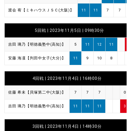
渡会 宥【ミキハウスＪＳＣ(大阪)】
11
11
7
7
5回戦 | 2023年11月5日 | 09時30分
吉田 璃乃【明徳義塾中(高知)】
5
11
12
11
3
安藤 海凜【判田中女子(大分)】
11
9
10
8
1
4回戦 | 2023年11月4日 | 16時00分
佐藤 希未【貝塚第二中(大阪)】
7
7
7
0
吉田 璃乃【明徳義塾中(高知)】
11
11
11
3
3回戦 | 2023年11月4日 | 14時30分