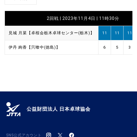
2回戦 | 2023年11月4日 | 11時30分
見城 月菜【卓桜会栃木卓球センター(栃木)】
11
11
11
伊丹 絢香【宍喰中(徳島)】
6
5
3
公益財団法人 日本卓球協会
SNS公式アカウント