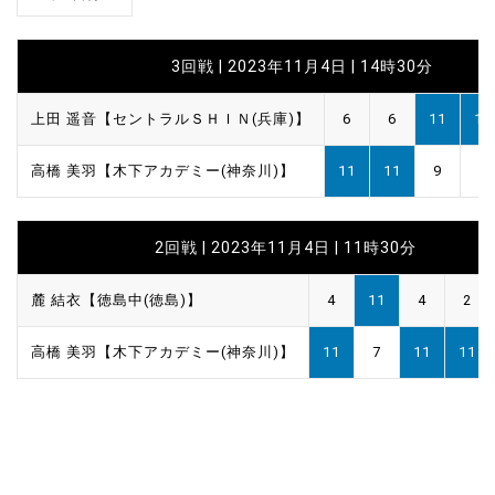
3回戦 | 2023年11月4日 | 14時30分
上田 遥音【セントラルＳＨＩＮ(兵庫)】
6
6
11
11
高橋 美羽【木下アカデミー(神奈川)】
11
11
9
6
2回戦 | 2023年11月4日 | 11時30分
麓 結衣【徳島中(徳島)】
4
11
4
2
高橋 美羽【木下アカデミー(神奈川)】
11
7
11
11