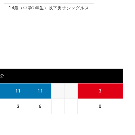
14歳（中学2年生）以下男子シングルス
0分
11
11
3
3
6
0