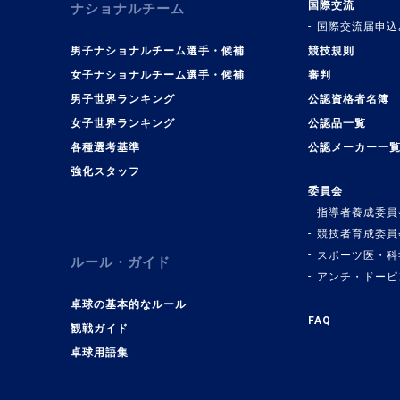
国際交流
ナショナルチーム
国際交流届申込
男子ナショナルチーム選手・候補
競技規則
女子ナショナルチーム選手・候補
審判
男子世界ランキング
公認資格者名簿
女子世界ランキング
公認品一覧
各種選考基準
公認メーカー一
強化スタッフ
委員会
指導者養成委員
競技者育成委員
スポーツ医・科
ルール・ガイド
アンチ・ドーピ
卓球の基本的なルール
FAQ
観戦ガイド
卓球用語集