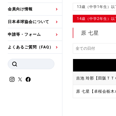
プレスリリース
公認資格者名簿
関連団体代表委員など
審判員ネームプレート
13歳（中学1年生）
会員向け情報
強化スタッフ
申込
競技者(パスウェイ)・
公認品一覧
規程・お見舞い制度
14歳（中学2年生）
日本卓球協会について
その他
公認メーカー一覧
ハンドブックデータ
原 七星
申請等・フォーム
委員会
事業計画・事業報告
よくあるご質問（FAQ）
財務諸表等
指導者養成委員会
JTTAスポーツ団体ガ
競技者育成委員会
ンスコード
スポーツ医・科学委
吉池 玲那【田阪ＴＴ
理事会報告
アンチ・ドーピング
原 七星【卓桜会栃木
スポーツ振興くじ助成
会
等
加盟団体一覧