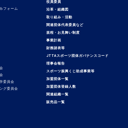
役員委員
みフォーム
沿革・組織図
取り組み・活動
関連団体代表委員など
規程・お見舞い制度
事業計画
覧
財務諸表等
JTTAスポーツ団体ガバナンスコード
理事会報告
会
スポーツ振興くじ助成事業等
会
加盟団体一覧
学委員会
加盟団体登録人数
ング委員会
関連組織一覧
販売品一覧