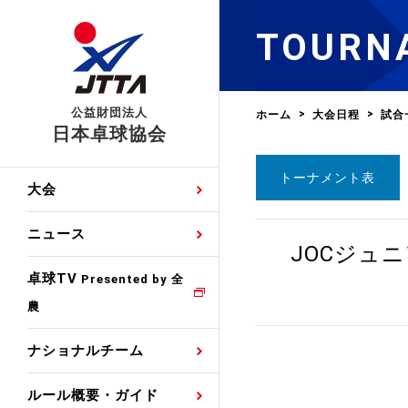
TOURN
公益財団法人
ホーム
大会日程
試合
日本卓球協会
トーナメント表
日程
大会・試合
男子ナショナルチーム
卓球の基本的なルール
協会会員登録
卓球協会のミッション
国際交流届申込みフォ
大会
手・候補
公式記録
日本代表
競技規則
会長あいさつ
国際大会自主参加申請
ニュース
ゼッケンについて
JOCジュ
女子ナショナルチーム
手・候補
特集
観戦ガイド
競技者育成事業
役員委員
競技ウエア広告申請
卓球TV
国内ランキング
Presented by 全
農
男子世界ランキング
TV・メディア情報
卓球用語集
審判
沿革・組織図
競技ウエアチーム名申
公式大会優勝記録
ナショナルチーム
女子世界ランキング
お知らせ
スポーツ栄養カルタ
指導者
取り組み・活動
日本卓球ルールのお問
わせ
ルール概要・ガイド
各種選考基準