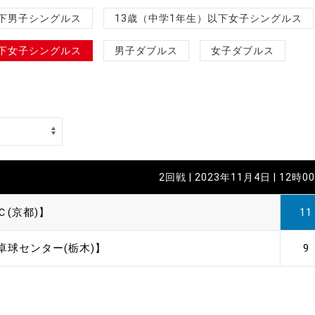
制作
以下男子シングルス
13歳（中学1年生）以下女子シングルス
審判
以下女子シングルス
男子ダブルス
女子ダブルス
バナ
2回戦 | 2023年11月4日 | 12時0
員会
Ｃ(京都)】
11
委員
卓球センター(栃木)】
9
事業