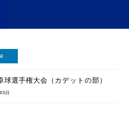
索
本卓球選手権大会（カデットの部）
月05日