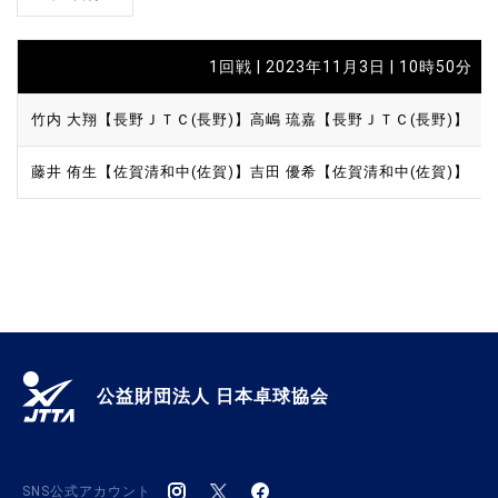
1回戦 | 2023年11月3日 | 10時50分
竹内 大翔【長野ＪＴＣ(長野)】
高嶋 琉嘉【長野ＪＴＣ(長野)】
藤井 侑生【佐賀清和中(佐賀)】
吉田 優希【佐賀清和中(佐賀)】
公益財団法人 日本卓球協会
SNS公式アカウント