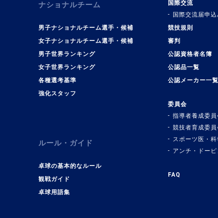
国際交流
ナショナルチーム
国際交流届申込
男子ナショナルチーム選手・候補
競技規則
女子ナショナルチーム選手・候補
審判
男子世界ランキング
公認資格者名簿
女子世界ランキング
公認品一覧
各種選考基準
公認メーカー一
強化スタッフ
委員会
指導者養成委員
競技者育成委員
スポーツ医・科
ルール・ガイド
アンチ・ドーピ
卓球の基本的なルール
FAQ
観戦ガイド
卓球用語集