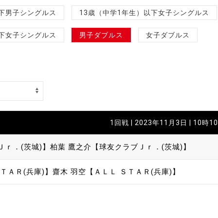
制作
以下男子シングルス
13歳（中学1年生）以下女子シングルス
審判
以下女子シングルス
男子ダブルス
女子ダブルス
バナ
1回戦 | 2023年11月3日 | 10時1
員会
Ｊｒ．(茨城)】
柏葉 鷹之介【球友クラブＪｒ．(茨城)】
委員
ＴＡＲ(兵庫)】
齋木 羽空【ＡＬＬ ＳＴＡＲ(兵庫)】
事業