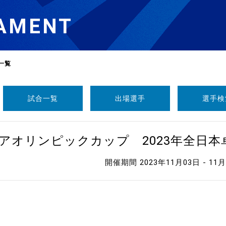
AMENT
一覧
試合一覧
出場選手
選手検
選
ーム
ニアオリンピックカップ 2023年全日
選
開催期間 2023年11月03日 - 11
請
い合