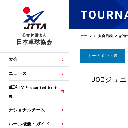
TOURN
公益財団法人
ホーム
大会日程
試合
日本卓球協会
トーナメント表
日程
大会・試合
男子ナショナルチーム
卓球の基本的なルール
協会会員登録
卓球協会のミッション
国際交流届申込みフォ
大会
手・候補
公式記録
日本代表
競技規則
会長あいさつ
国際大会自主参加申請
ニュース
ゼッケンについて
JOCジュ
女子ナショナルチーム
手・候補
特集
観戦ガイド
競技者育成事業
役員委員
競技ウエア広告申請
卓球TV
国内ランキング
Presented by 全
農
男子世界ランキング
TV・メディア情報
卓球用語集
審判
沿革・組織図
競技ウエアチーム名申
公式大会優勝記録
ナショナルチーム
女子世界ランキング
お知らせ
スポーツ栄養カルタ
指導者
取り組み・活動
日本卓球ルールのお問
わせ
ルール概要・ガイド
各種選考基準