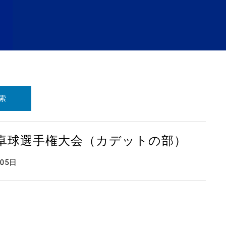
索
本卓球選手権大会（カデットの部）
月05日