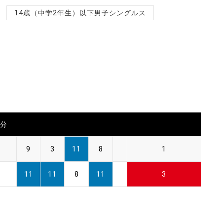
14歳（中学2年生）以下男子シングルス
0分
9
3
11
8
1
11
11
8
11
3