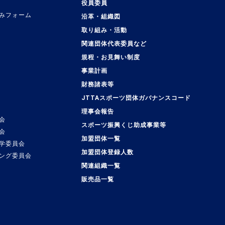
役員委員
みフォーム
沿革・組織図
取り組み・活動
関連団体代表委員など
規程・お見舞い制度
事業計画
覧
財務諸表等
JTTAスポーツ団体ガバナンスコード
理事会報告
会
スポーツ振興くじ助成事業等
会
加盟団体一覧
学委員会
加盟団体登録人数
ング委員会
関連組織一覧
販売品一覧