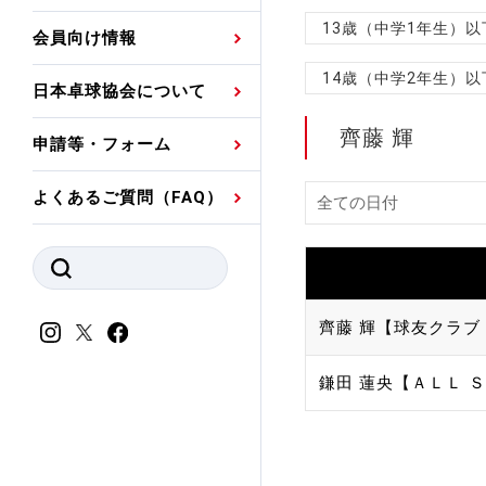
プレスリリース
公認資格者名簿
関連団体代表委員など
審判員ネームプレート
13歳（中学1年生）
会員向け情報
強化スタッフ
申込
競技者(パスウェイ)・
公認品一覧
規程・お見舞い制度
14歳（中学2年生）
日本卓球協会について
その他
公認メーカー一覧
ハンドブックデータ
齊藤 輝
申請等・フォーム
委員会
事業計画・事業報告
よくあるご質問（FAQ）
財務諸表等
指導者養成委員会
JTTAスポーツ団体ガ
競技者育成委員会
ンスコード
スポーツ医・科学委
齊藤 輝【球友クラブ
理事会報告
アンチ・ドーピング
鎌田 蓮央【ＡＬＬ Ｓ
スポーツ振興くじ助成
会
等
加盟団体一覧