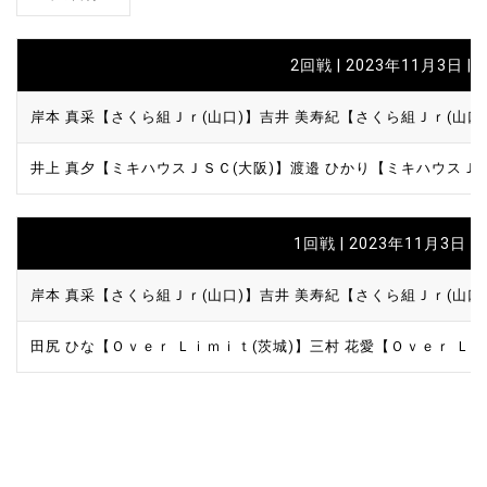
2回戦 | 2023年11月3日 | 
岸本 真采【さくら組Ｊｒ(山口)】
吉井 美寿紀【さくら組Ｊｒ(山口
井上 真夕【ミキハウスＪＳＣ(大阪)】
渡邉 ひかり【ミキハウスＪＳ
1回戦 | 2023年11月3日 |
岸本 真采【さくら組Ｊｒ(山口)】
吉井 美寿紀【さくら組Ｊｒ(山口
田尻 ひな【Ｏｖｅｒ Ｌｉｍｉｔ(茨城)】
三村 花愛【Ｏｖｅｒ Ｌｉ