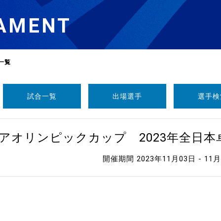
AMENT
一覧
試合一覧
出場選手
選手検
選
ーム
ニアオリンピックカップ 2023年全日
選
開催期間 2023年11月03日 - 11
請
い合