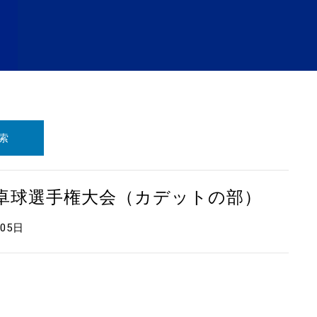
索
本卓球選手権大会（カデットの部）
月05日