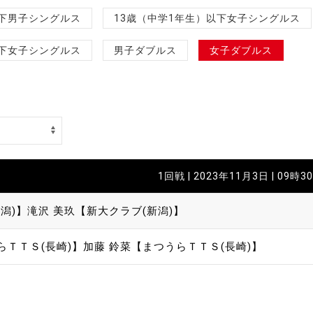
制作
以下男子シングルス
13歳（中学1年生）以下女子シングルス
審判
以下女子シングルス
男子ダブルス
女子ダブルス
バナ
1回戦 | 2023年11月3日 | 09時3
員会
潟)】
滝沢 美玖【新大クラブ(新潟)】
委員
らＴＴＳ(長崎)】
加藤 鈴菜【まつうらＴＴＳ(長崎)】
事業