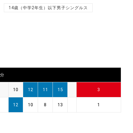
14歳（中学2年生）以下男子シングルス
0分
10
12
11
15
3
12
10
8
13
1