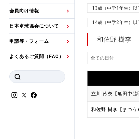
プレスリリース
公認資格者名簿
関連団体代表委員など
審判員ネームプレート
13歳（中学1年生）
会員向け情報
強化スタッフ
申込
競技者(パスウェイ)・
公認品一覧
規程・お見舞い制度
14歳（中学2年生）
日本卓球協会について
その他
公認メーカー一覧
ハンドブックデータ
和佐野 樹李
申請等・フォーム
委員会
事業計画・事業報告
よくあるご質問（FAQ）
財務諸表等
指導者養成委員会
JTTAスポーツ団体ガ
競技者育成委員会
ンスコード
スポーツ医・科学委
立川 伶奈【亀田中(新
理事会報告
アンチ・ドーピング
和佐野 樹李【まつう
スポーツ振興くじ助成
会
等
加盟団体一覧