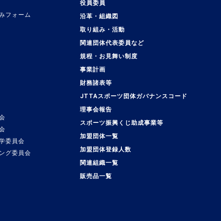
役員委員
みフォーム
沿革・組織図
取り組み・活動
関連団体代表委員など
規程・お見舞い制度
事業計画
覧
財務諸表等
JTTAスポーツ団体ガバナンスコード
理事会報告
会
スポーツ振興くじ助成事業等
会
加盟団体一覧
学委員会
加盟団体登録人数
ング委員会
関連組織一覧
販売品一覧