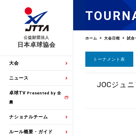
TOURN
公益財団法人
ホーム
大会日程
試合
日本卓球協会
トーナメント表
日程
大会・試合
男子ナショナルチーム
卓球の基本的なルール
協会会員登録
卓球協会のミッション
国際交流届申込みフォ
大会
手・候補
公式記録
日本代表
競技規則
会長あいさつ
国際大会自主参加申請
ニュース
ゼッケンについて
JOCジュ
女子ナショナルチーム
手・候補
特集
観戦ガイド
競技者育成事業
役員委員
競技ウエア広告申請
卓球TV
国内ランキング
Presented by 全
農
男子世界ランキング
TV・メディア情報
卓球用語集
審判
沿革・組織図
競技ウエアチーム名申
公式大会優勝記録
ナショナルチーム
女子世界ランキング
お知らせ
スポーツ栄養カルタ
指導者
取り組み・活動
日本卓球ルールのお問
わせ
ルール概要・ガイド
各種選考基準