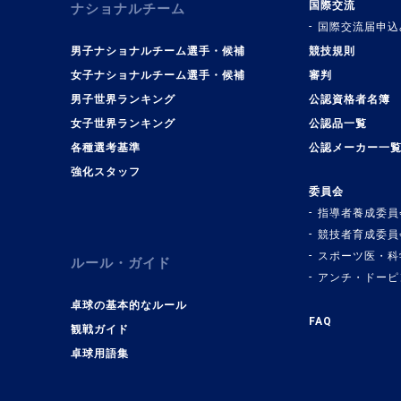
国際交流
ナショナルチーム
国際交流届申込
男子ナショナルチーム選手・候補
競技規則
女子ナショナルチーム選手・候補
審判
男子世界ランキング
公認資格者名簿
女子世界ランキング
公認品一覧
各種選考基準
公認メーカー一
強化スタッフ
委員会
指導者養成委員
競技者育成委員
スポーツ医・科
ルール・ガイド
アンチ・ドーピ
卓球の基本的なルール
FAQ
観戦ガイド
卓球用語集