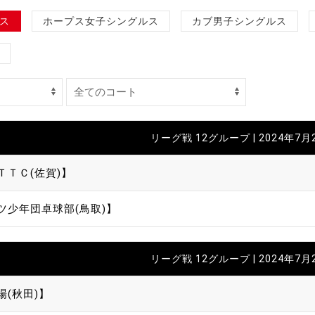
制作
ス
ホープス女子シングルス
カブ男子シングルス
審判
リーグ戦 12グループ | 2024年7月
ＴＴＣ(佐賀)】
バナ
ツ少年団卓球部(鳥取)】
員会
委員
事業
リーグ戦 12グループ | 2024年7月
場(秋田)】