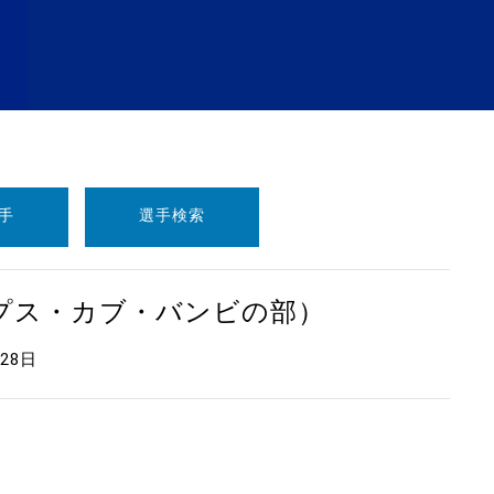
手
選手検索
ープス・カブ・バンビの部）
月28日