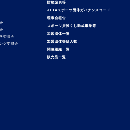
覧
財務諸表等
JTTAスポーツ団体ガバナンスコード
理事会報告
会
スポーツ振興くじ助成事業等
会
加盟団体一覧
学委員会
加盟団体登録人数
ング委員会
関連組織一覧
販売品一覧