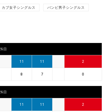
カブ女子シングルス
バンビ男子シングルス
26日
11
11
2
8
7
0
26日
11
11
2