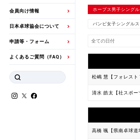
プレスリリース
公認資格者名簿
関連団体代表委員など
審判員ネームプレート
ホープス男子シングル
会員向け情報
強化スタッフ
申込
競技者(パスウェイ)・
公認品一覧
規程・お見舞い制度
バンビ女子シングルス
日本卓球協会について
その他
公認メーカー一覧
ハンドブックデータ
申請等・フォーム
委員会
事業計画・事業報告
よくあるご質問（FAQ）
財務諸表等
指導者養成委員会
松嶋 慧【フォレスト
JTTAスポーツ団体ガ
競技者育成委員会
ンスコード
清水 皓太【社スポー
スポーツ医・科学委
理事会報告
アンチ・ドーピング
スポーツ振興くじ助成
会
等
高橋 颯【県南卓球道
加盟団体一覧