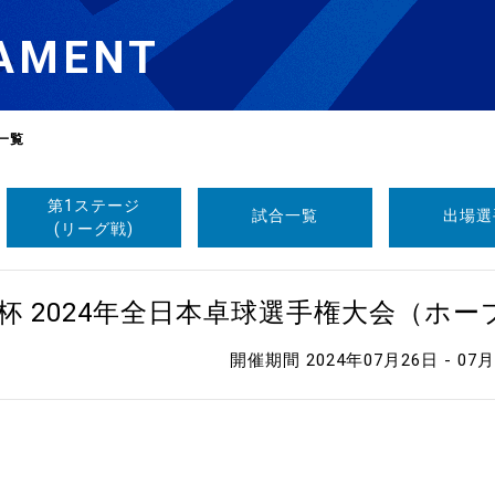
AMENT
一覧
第1ステージ
試合一覧
出場選
選
ーム
(リーグ戦)
選
杯 2024年全日本卓球選手権大会（ホ
開催期間 2024年07月26日 - 07
請
い合