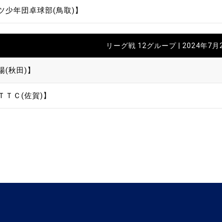
ツ少年団卓球部(鳥取)】
リーグ戦 12グループ | 2024年7月
場(秋田)】
ＴＴＣ(佐賀)】