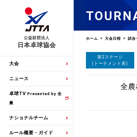
TOURN
公益財団法人
ホーム
大会日程
試合
日本卓球協会
第2ステージ
日程
大会・試合
男子ナショナルチーム
卓球の基本的なルール
協会会員登録
卓球協会のミッション
国際交流届申込みフォ
(トーナメント表)
大会
手・候補
公式記録
日本代表
競技規則
会長あいさつ
国際大会自主参加申請
ニュース
ゼッケンについて
女子ナショナルチーム
全農
手・候補
特集
観戦ガイド
競技者育成事業
役員委員
競技ウエア広告申請
卓球TV
国内ランキング
Presented by 全
農
男子世界ランキング
TV・メディア情報
卓球用語集
審判
沿革・組織図
競技ウエアチーム名申
公式大会優勝記録
ナショナルチーム
女子世界ランキング
お知らせ
スポーツ栄養カルタ
指導者
取り組み・活動
日本卓球ルールのお問
わせ
ルール概要・ガイド
各種選考基準