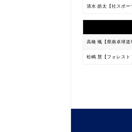
清水 皓太【社スポー
加盟団体登録人数
関連組織一覧
販売品一覧
高橋 颯【県南卓球道
松嶋 慧【フォレスト