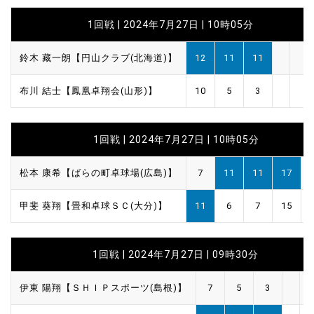
1回戦 | 2024年7月27日 | 10時05分
鈴木 藏一朗【円山クラブ(北海道)】
12
11
11
布川 結士【鳳凰卓翔会(山形)】
10
5
3
1回戦 | 2024年7月27日 | 10時05分
松本 康希【ばらの町卓球場(広島)】
7
11
11
17
甲斐 葵翔【畳和卓球ＳＣ(大分)】
11
6
7
15
1回戦 | 2024年7月27日 | 09時30分
伊東 陽翔【ＳＨＩＰスポーツ(島根)】
7
5
3