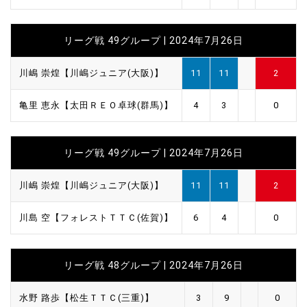
リーグ戦 49グループ | 2024年7月26日
川嶋 崇煌【川嶋ジュニア(大阪)】
11
11
2
亀里 恵永【太田ＲＥＯ卓球(群馬)】
4
3
0
リーグ戦 49グループ | 2024年7月26日
川嶋 崇煌【川嶋ジュニア(大阪)】
11
11
2
川島 空【フォレストＴＴＣ(佐賀)】
6
4
0
リーグ戦 48グループ | 2024年7月26日
水野 路歩【松生ＴＴＣ(三重)】
3
9
0