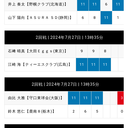
井上 奏太【野幌クラブ(北海道)】
11
11
6
11
山下 陽向【ＡＳＵＲＡ ＳＤ(静岡)】
6
8
11
1
2回戦 | 2024年7月27日 | 13時35分
石﨑 晴真【大田Ｅｇｇｓ(東京)】
9
9
8
江崎 海【ティーエスクラブ(広島)】
11
11
11
2回戦 | 2024年7月27日 | 13時35分
由比 大雅【守口東球会(大阪)】
11
11
11
3
鈴木 悠仁【鹿南８(栃木)】
2
6
5
0