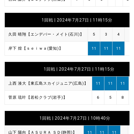
1回戦 | 2024年7月27日 | 11時15分
久田 晴翔【エンデバー・メイト(石川)】
5
3
4
岸下 煌【ｓｅｉｗａ(愛知)】
11
11
11
1回戦 | 2024年7月27日 | 11時15分
上西 湊大【東広島スカイジュニア(広島)】
11
11
11
菅原 琉叶【若松クラブ(岩手)】
6
5
8
1回戦 | 2024年7月27日 | 10時40分
山下 陽向【ＡＳＵＲＡ ＳＤ(静岡)】
11
11
11