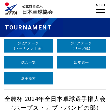
MENU
公益財団法人
日本卓球協会
TOURNAMENT
第2ステージ
第1ステージ
(トーナメント表)
(リーグ戦)
試合一覧
出場選手
選手検索
全農杯 2024年全日本卓球選手権大会
（ホープス・カブ・バンビの部）