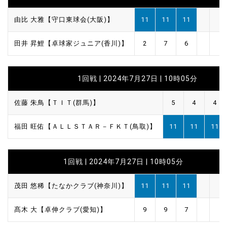
由比 大雅【守口東球会(大阪)】
11
11
11
田井 昇鯉【卓球家ジュニア(香川)】
2
7
6
1回戦 | 2024年7月27日 | 10時05分
佐藤 朱鳥【ＴＩＴ(群馬)】
5
4
4
福田 旺佑【ＡＬＬＳＴＡＲ－ＦＫＴ(鳥取)】
11
11
11
1回戦 | 2024年7月27日 | 10時05分
茂田 悠稀【たなかクラブ(神奈川)】
11
11
11
髙木 大【卓伸クラブ(愛知)】
9
9
7