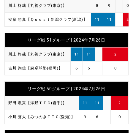
川上 柊哉【丸善クラブ(東京)】
8
9
0
安藤 想真【Ｑｕｅｓｔ新潟クラブ(新潟)】
11
11
2
リーグ戦 51グループ | 2024年7月26日
川上 柊哉【丸善クラブ(東京)】
11
11
2
吉川 絢信【森卓球塾(福岡)】
6
5
0
リーグ戦 50グループ | 2024年7月26日
野田 颯真【洋野ＴＴＣ(岩手)】
11
11
2
小川 蒼太【みつのきＴＴＣ(愛知)】
9
6
0