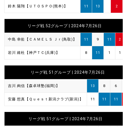
鈴木 陽翔【ＵＴＯＳＰＯ(熊本)】
11
13
2
リーグ戦 52グループ | 2024年7月26日
中島 幸佑【ＣＡＭＥＬＳ Ｊｒ(鳥取)】
11
9
11
2
岩川 維杜【神戸ＴＣ(兵庫)】
8
11
1
1
リーグ戦 51グループ | 2024年7月26日
吉川 絢信【森卓球塾(福岡)】
13
8
6
安藤 想真【Ｑｕｅｓｔ新潟クラブ(新潟)】
11
11
11
リーグ戦 51グループ | 2024年7月26日