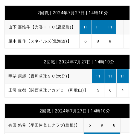
2回戦 | 2024年7月27日 | 14時10分
山下 嘉惟斗【光香ＴＴＣ(鹿児島)】
11
11
11
屋木 優作【スネイルズ(北海道)】
6
8
8
2回戦 | 2024年7月27日 | 14時10分
甲斐 康輝【畳和卓球ＳＣ(大分)】
11
11
11
庄司 俊都【関西卓球アカデミー(和歌山)】
5
6
4
2回戦 | 2024年7月27日 | 14時10分
有田 悠希【平田仲良しクラブ(島根)】
5
9
8