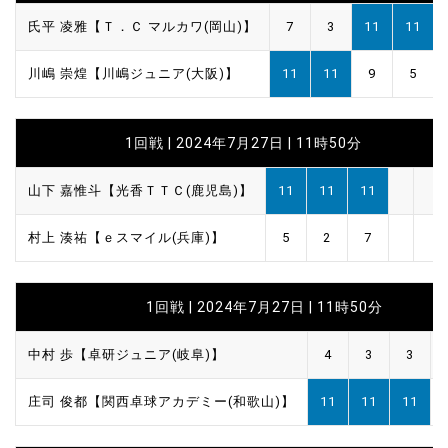
氏平 凌雅【Ｔ．Ｃ マルカワ(岡山)】
7
3
11
11
川嶋 崇煌【川嶋ジュニア(大阪)】
11
11
9
5
1回戦 | 2024年7月27日 | 11時50分
山下 嘉惟斗【光香ＴＴＣ(鹿児島)】
11
11
11
村上 湊祐【ｅスマイル(兵庫)】
5
2
7
1回戦 | 2024年7月27日 | 11時50分
中村 歩【卓研ジュニア(岐阜)】
4
3
3
庄司 俊都【関西卓球アカデミー(和歌山)】
11
11
11