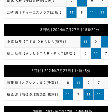
由比 大雅【守口東球会(大阪)】
9
11
9
7
江崎 海【ティーエスクラブ(広島)】
11
8
11
11
3回戦 | 2024年7月27日 | 15時20分
上原 快斗【ＴＴＳ ＯＨＡＮＡ(埼玉)】
11
9
11
福田 旺佑【ＡＬＬＳＴＡＲ－ＦＫＴ(鳥取)】
5
11
7
3回戦 | 2024年7月27日 | 14時45分
須藤 晴【オアシスＪＳＣ(千葉)】
8
11
9
7
植原 渉【羽佳卓球倶楽部(東京)】
11
7
11
11
3回戦 | 2024年7月27日 | 14時45分