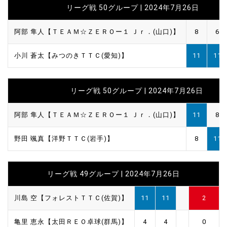
リーグ戦 50グループ | 2024年7月26日
阿部 隼人【ＴＥＡＭ☆ＺＥＲＯー１ Ｊｒ．(山口)】
8
6
小川 蒼太【みつのきＴＴＣ(愛知)】
11
11
リーグ戦 50グループ | 2024年7月26日
阿部 隼人【ＴＥＡＭ☆ＺＥＲＯー１ Ｊｒ．(山口)】
11
8
野田 颯真【洋野ＴＴＣ(岩手)】
8
11
リーグ戦 49グループ | 2024年7月26日
川島 空【フォレストＴＴＣ(佐賀)】
11
11
2
亀里 恵永【太田ＲＥＯ卓球(群馬)】
4
4
0