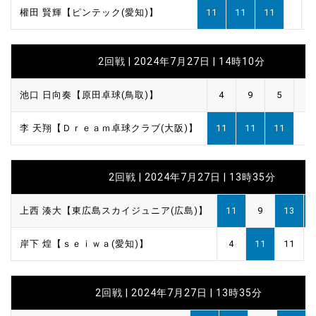
權田 賢輝【ピンテック(愛知)】
11
11
11
2回戦 | 2024年7月27日 | 14時10分
池口 日向奏【原田卓球(鳥取)】
4
9
5
李 天翔【Ｄｒｅａｍ卓球クラブ(大阪)】
11
11
11
2回戦 | 2024年7月27日 | 13時35分
上西 湊大【東広島スカイジュニア(広島)】
11
9
13
岸下 煌【ｓｅｉｗａ(愛知)】
4
11
11
2回戦 | 2024年7月27日 | 13時35分