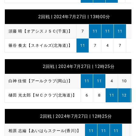
2回戦 | 2024年7月27日 | 13時00分
須藤 晴【オアシスＪＳＣ(千葉)】
7
11
11
11
篠谷 奏太【スネイルズ(北海道)】
11
7
4
7
2回戦 | 2024年7月27日 | 12時25分
白神 佳惺【アールクラブ(岡山)】
11
11
4
10
樋田 光太郎【ＭＣクラブ(北海道)】
6
8
11
12
2回戦 | 2024年7月27日 | 12時25分
相原 志綸【あいはらスクール(香川)】
11
11
11