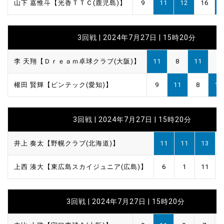
山下 嘉惟斗【光香ＴＴＣ(鹿児島)】
9
11
12
16
3回戦 | 2024年7月27日 | 15時20分
李 天翔【Ｄｒｅａｍ卓球クラブ(大阪)】
11
8
11
8
權田 賢輝【ピンテック(愛知)】
9
11
8
11
3回戦 | 2024年7月27日 | 15時20分
井上 奏太【野幌クラブ(北海道)】
11
11
13
上西 湊大【東広島スカイジュニア(広島)】
6
1
11
3回戦 | 2024年7月27日 | 15時20分