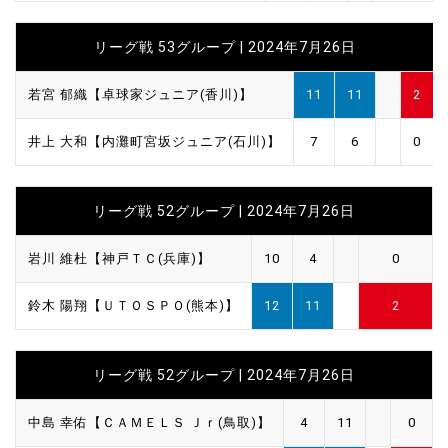
リーグ戦 53グループ | 2024年7月26日
若宮 郁織【卓球家ジュニア(香川)】
11
11
2
井上 大和【内灘町宮坂ジュニア(石川)】
7
6
0
リーグ戦 52グループ | 2024年7月26日
岩川 維杜【神戸ＴＣ(兵庫)】
10
4
0
鈴木 陽翔【ＵＴＯＳＰＯ(熊本)】
12
11
2
リーグ戦 52グループ | 2024年7月26日
中島 幸佑【ＣＡＭＥＬＳ Ｊｒ(鳥取)】
4
11
0