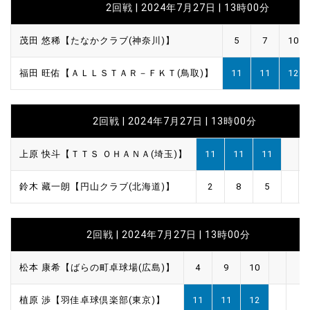
2回戦 | 2024年7月27日 | 13時00分
茂田 悠稀【たなかクラブ(神奈川)】
5
7
10
福田 旺佑【ＡＬＬＳＴＡＲ－ＦＫＴ(鳥取)】
11
11
12
2回戦 | 2024年7月27日 | 13時00分
上原 快斗【ＴＴＳ ＯＨＡＮＡ(埼玉)】
11
11
11
鈴木 藏一朗【円山クラブ(北海道)】
2
8
5
2回戦 | 2024年7月27日 | 13時00分
松本 康希【ばらの町卓球場(広島)】
4
9
10
植原 渉【羽佳卓球倶楽部(東京)】
11
11
12