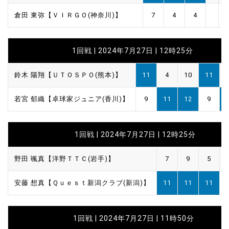
倉田 東弥【ＶＩＲＧＯ(神奈川)】
7
4
4
1回戦 | 2024年7月27日 | 12時25分
鈴木 陽翔【ＵＴＯＳＰＯ(熊本)】
11
4
10
11
若宮 郁織【卓球家ジュニア(香川)】
9
11
12
9
1回戦 | 2024年7月27日 | 12時25分
野田 颯真【洋野ＴＴＣ(岩手)】
7
9
5
安藤 想真【Ｑｕｅｓｔ新潟クラブ(新潟)】
11
11
11
1回戦 | 2024年7月27日 | 11時50分