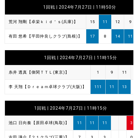
1回戦 | 2024年7月27日 | 11時50分
荒河 翔剛【卓栄ｋｉｄ＇ｓ(兵庫)】
15
11
12
9
有田 悠希【平田仲良しクラブ(島根)】
17
8
14
11
1回戦 | 2024年7月27日 | 11時15分
糸井 透真【偉関ＴＴＬ(東京)】
1
9
11
李 天翔【Ｄｒｅａｍ卓球クラブ(大阪)】
111
11
13
1回戦 | 2024年7月27日 | 11時15分
池口 日向奏【原田卓球(鳥取)】
11
11
11
3
吉田 謙介【２１クラブ(三重)】
7
3
3
0