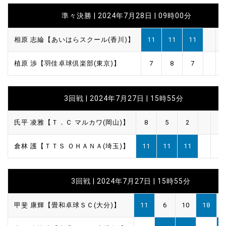
準々決勝 | 2024年7月28日 | 09時00分
相原 志綸【あいはらスクール(香川)】
11
11
11
植原 渉【羽佳卓球倶楽部(東京)】
7
8
7
3回戦 | 2024年7月27日 | 15時55分
氏平 凌雅【Ｔ．Ｃ マルカワ(岡山)】
8
5
2
倉林 護【ＴＴＳ ＯＨＡＮＡ(埼玉)】
11
11
11
3回戦 | 2024年7月27日 | 15時55分
甲斐 康輝【畳和卓球ＳＣ(大分)】
11
6
10
18