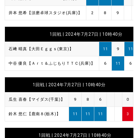
井本 悠希【須磨卓球スタジオ(兵庫)】
2
8
9
1回戦 | 2024年7月27日 | 10時40分
石﨑 晴真【大田Ｅｇｇｓ(東京)】
11
9
11
中谷 優良【Ａｒｔ＆ふじもりＴＴＣ(兵庫)】
6
11
6
1回戦 | 2024年7月27日 | 10時40分
瓜生 喜春【マイダス(千葉)】
9
8
6
0
鈴木 悠仁【鹿南８(栃木)】
11
11
11
3
1回戦 | 2024年7月27日 | 10時40分