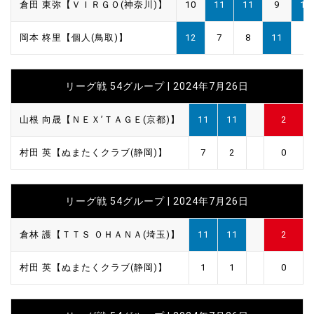
倉田 東弥【ＶＩＲＧＯ(神奈川)】
10
11
11
9
11
岡本 柊里【個人(鳥取)】
12
7
8
11
5
リーグ戦 54グループ | 2024年7月26日
山根 向晟【ＮＥＸ’ＴＡＧＥ(京都)】
11
11
2
村田 英【ぬまたくクラブ(静岡)】
7
2
0
リーグ戦 54グループ | 2024年7月26日
倉林 護【ＴＴＳ ＯＨＡＮＡ(埼玉)】
11
11
2
村田 英【ぬまたくクラブ(静岡)】
1
1
0