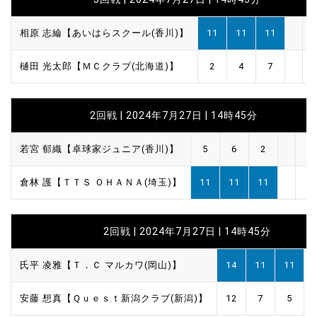
相原 志綸【あいはらスクール(香川)】
11
11
11
樋田 光太郎【ＭＣクラブ(北海道)】
2
4
7
2回戦 | 2024年7月27日 | 14時45分
若宮 郁織【卓球家ジュニア(香川)】
5
6
2
倉林 護【ＴＴＳ ＯＨＡＮＡ(埼玉)】
11
11
11
2回戦 | 2024年7月27日 | 14時45分
氏平 凌雅【Ｔ．Ｃ マルカワ(岡山)】
14
11
11
安藤 想真【Ｑｕｅｓｔ新潟クラブ(新潟)】
12
7
5