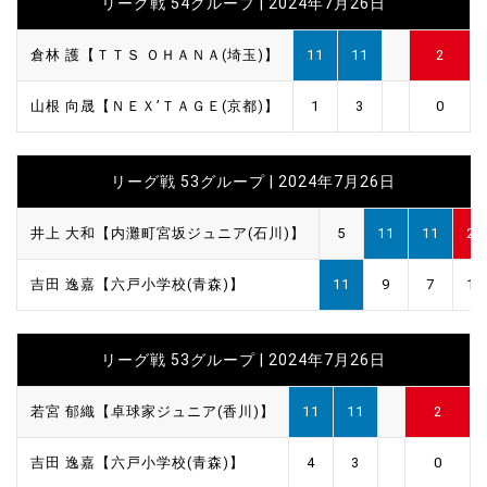
リーグ戦 54グループ | 2024年7月26日
倉林 護【ＴＴＳ ＯＨＡＮＡ(埼玉)】
11
11
2
山根 向晟【ＮＥＸ’ＴＡＧＥ(京都)】
1
3
0
リーグ戦 53グループ | 2024年7月26日
井上 大和【内灘町宮坂ジュニア(石川)】
5
11
11
2
吉田 逸嘉【六戸小学校(青森)】
11
9
7
1
リーグ戦 53グループ | 2024年7月26日
若宮 郁織【卓球家ジュニア(香川)】
11
11
2
吉田 逸嘉【六戸小学校(青森)】
4
3
0