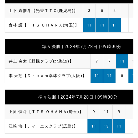
山下 嘉惟斗【光香ＴＴＣ(鹿児島)】
3
6
4
倉林 護【ＴＴＳ ＯＨＡＮＡ(埼玉)】
11
11
11
準々決勝 | 2024年7月28日 | 09時00分
井上 奏太【野幌クラブ(北海道)】
7
7
11
10
李 天翔【Ｄｒｅａｍ卓球クラブ(大阪)】
11
11
6
12
準々決勝 | 2024年7月28日 | 09時00分
上原 快斗【ＴＴＳ ＯＨＡＮＡ(埼玉)】
9
11
9
江崎 海【ティーエスクラブ(広島)】
11
13
11