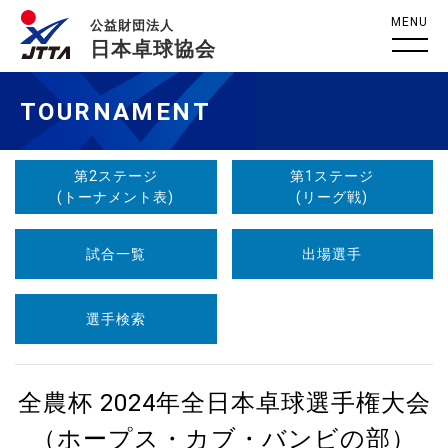
MENU
公益財団法人
日本卓球協会
TOURNAMENT
第2ステージ
第1ステージ
(トーナメント表)
(リーグ戦)
試合一覧
出場選手
選手検索
全農杯 2024年全日本卓球選手権大会
（ホープス・カブ・バンビの部）