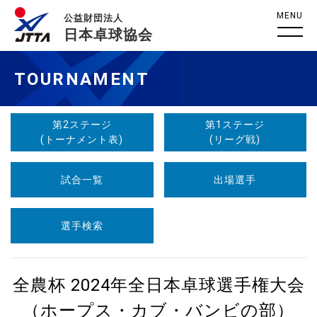
MENU
公益財団法人
日本卓球協会
TOURNAMENT
第2ステージ
第1ステージ
(トーナメント表)
(リーグ戦)
試合一覧
出場選手
選手検索
全農杯 2024年全日本卓球選手権大会
（ホープス・カブ・バンビの部）