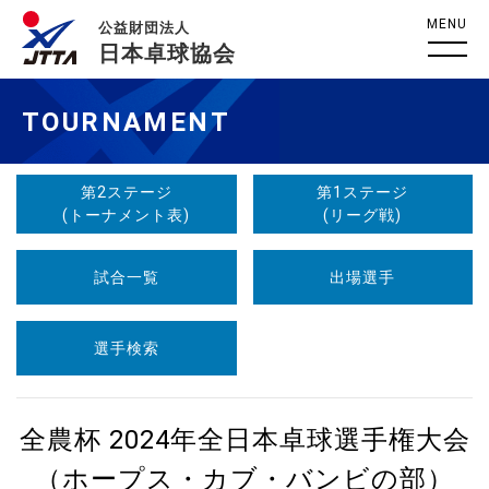
MENU
公益財団法人
日本卓球協会
TOURNAMENT
第2ステージ
第1ステージ
(トーナメント表)
(リーグ戦)
試合一覧
出場選手
選手検索
全農杯 2024年全日本卓球選手権大会
（ホープス・カブ・バンビの部）