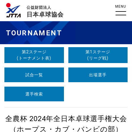
MENU
公益財団法人
日本卓球協会
TOURNAMENT
第2ステージ
第1ステージ
(トーナメント表)
(リーグ戦)
試合一覧
出場選手
選手検索
全農杯 2024年全日本卓球選手権大会
（ホープス・カブ・バンビの部）