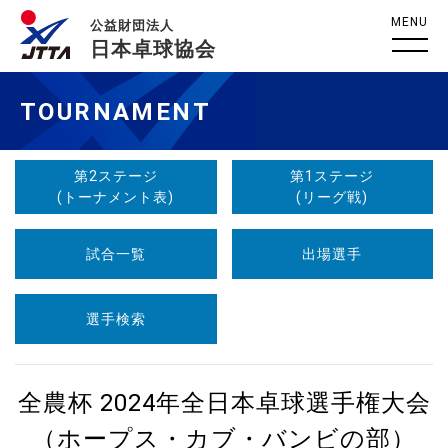
MENU
公益財団法人
日本卓球協会
TOURNAMENT
第2ステージ
第1ステージ
(トーナメント表)
(リーグ戦)
試合一覧
出場選手
選手検索
全農杯 2024年全日本卓球選手権大会
（ホープス・カブ・バンビの部）