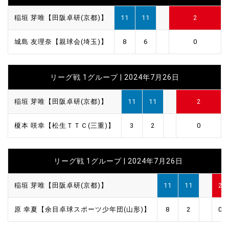
稲垣 芽唯【田阪卓研(京都)】
11
11
2
城島 友理奈【親球会(埼玉)】
8
6
0
リーグ戦 1グループ | 2024年7月26日
稲垣 芽唯【田阪卓研(京都)】
11
11
2
榎本 咲幸【松生ＴＴＣ(三重)】
3
2
0
リーグ戦 1グループ | 2024年7月26日
稲垣 芽唯【田阪卓研(京都)】
11
11
2
原 幸夏【余目卓球スポーツ少年団(山形)】
8
2
0