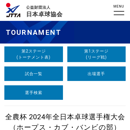
MENU
公益財団法人
日本卓球協会
TOURNAMENT
第2ステージ
第1ステージ
(トーナメント表)
(リーグ戦)
試合一覧
出場選手
選手検索
全農杯 2024年全日本卓球選手権大会
（ホープス・カブ・バンビの部）