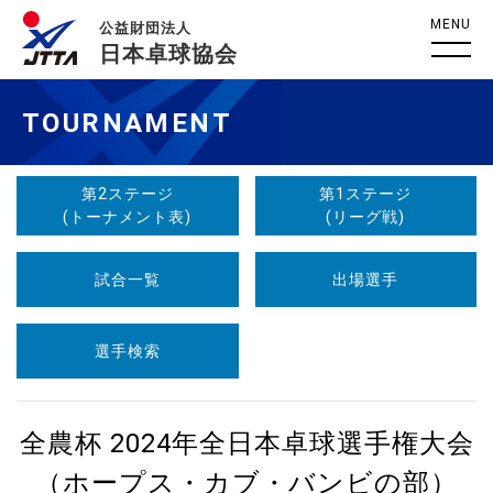
MENU
公益財団法人
日本卓球協会
TOURNAMENT
第2ステージ
第1ステージ
(トーナメント表)
(リーグ戦)
試合一覧
出場選手
選手検索
全農杯 2024年全日本卓球選手権大会
（ホープス・カブ・バンビの部）